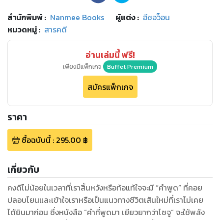
สำนักพิมพ์
:
Nanmee Books
ผู้แต่ง :
อีซอว็อน
หมวดหมู่
:
สารคดี
อ่านเล่มนี้ ฟรี!
เพียงมีแพ็กเกจ
Buffet Premium
สมัครแพ็กเกจ
ราคา
ซื้อฉบับนี้
:
295.00
฿
เกี่ยวกับ
คงดีไม่น้อยในเวลาที่เราสิ้นหวังหรือท้อแท้ใจจะมี “คำพูด” ที่คอย
ปลอบโยนและเข้าใจเราหรือเป็นแนวทางชีวิตเส้นใหม่ที่เราไม่เคย
ได้ยินมาก่อน ซึ่งหนังสือ “คำที่พูดมา เยียวยากว่าโซจู” จะใช้พลัง