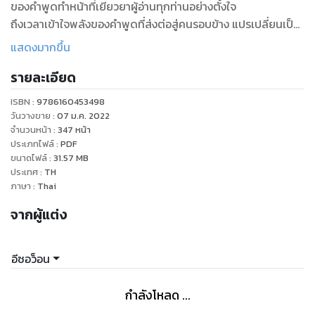
ของคำพูดทำหน้าที่เยียวยาผู้อ่านทุกท่านอย่างตั้งใจ
ถึงเวลาเข้าใจพลังของคำพูดที่ส่งต่อสู่คนรอบข้าง แปรเปลี่ยนเป็น
แรงผลักดันให้ชีวิตก้าวไปข้างหน้า และเป็นแรงบันดาลใจให้ใครสัก
แสดงมากขึ้น
คน ด้วยประโยคต่าง ๆ ที่เปิดมุมมองใหม่ให้ชีวิตพร้อมบทความสั้น
รายละเอียด
ๆ ผ่านประสบการณ์ความสัมพันธ์รอบตัวของนักเขียนผู้เป็นที่
ปรึกษาความรุนแรงในครอบครัว จึงทำให้เล่มนี้อ่านง่าย เยียวยา
ISBN :
9786160453498
จิตใจ และนำไปใช้ได้จริง
วันวางขาย
:
07 ม.ค. 2022
จำนวนหน้า
:
347
หน้า
ประเภทไฟล์
:
PDF
ขนาดไฟล์
:
31.57
MB
ประเทศ
:
TH
ภาษา
:
Thai
จากผู้แต่ง
อีซอว็อน
กำลังโหลด ...