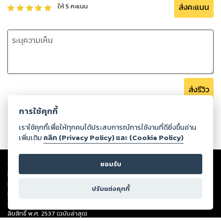
ส่งคะแนน
ให้
5
คะแนน
ส่งรีวิว
การใช้คุกกี้
เราใช้คุกกี้เพื่อให้ทุกคนได้ประสบการณ์การใช้งานที่ดียิ่งขึ้นอ่าน
เพิ่มเติม
คลิก (Privacy Policy) และ (Cookie Policy)
Copyright ©
2026
Storylog Co., Ltd. - สตอรี่ล็อกขอสงวนสิทธิ์ไม่รับผิดชอบ
ต่อผลงานหรือเนื้อหาใดที่อัปโหลดผ่านเว็บไซต์และปรากฏว่าละเมิดสิทธิใน
ยอมรับ
ทรัพย์สินทางปัญญาของบุคคลอื่นหรือขัดต่อกฎหมายและศีลธรรม ดังนั้น ผู้อ่าน
ทุกท่านโปรดใช้วิจารณญาณในการกลั่นกรองด้วยตนเอง และหากท่านพบว่าส่วน
ปรับแต่งคุกกี้
หนึ่งส่วนใดขัดต่อกฎหมายและศีลธรรม กรุณาแจ้งมายังบริษัท เพื่อทีมงานจะได้
ดำเนินการในทันที ทั้งนี้ ทางสตอรี่ล็อกขอสงวนลิขสิทธิ์ตามพระราชบัญญัติ
ลิขสิทธิ์ พ.ศ. 2537 (ฉบับล่าสุด)