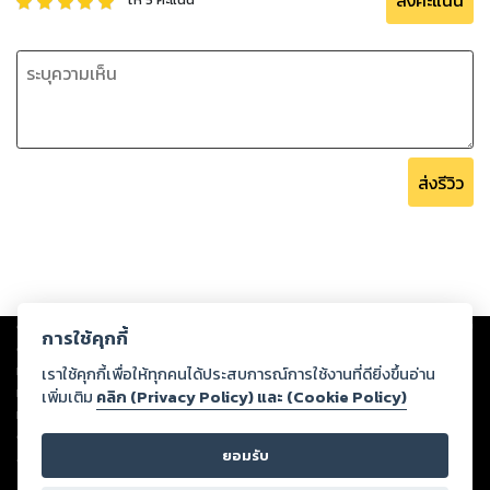
ส่งคะแนน
ส่งรีวิว
Copyright ©
2026
Storylog Co., Ltd. - สตอรี่ล็อกขอสงวนสิทธิ์ไม่รับผิดชอบ
การใช้คุกกี้
ต่อผลงานหรือเนื้อหาใดที่อัปโหลดผ่านเว็บไซต์และปรากฏว่าละเมิดสิทธิใน
ทรัพย์สินทางปัญญาของบุคคลอื่นหรือขัดต่อกฎหมายและศีลธรรม ดังนั้น ผู้อ่าน
เราใช้คุกกี้เพื่อให้ทุกคนได้ประสบการณ์การใช้งานที่ดียิ่งขึ้นอ่าน
ทุกท่านโปรดใช้วิจารณญาณในการกลั่นกรองด้วยตนเอง และหากท่านพบว่าส่วน
เพิ่มเติม
คลิก (Privacy Policy) และ (Cookie Policy)
หนึ่งส่วนใดขัดต่อกฎหมายและศีลธรรม กรุณาแจ้งมายังบริษัท เพื่อทีมงานจะได้
ดำเนินการในทันที ทั้งนี้ ทางสตอรี่ล็อกขอสงวนลิขสิทธิ์ตามพระราชบัญญัติ
ยอมรับ
ลิขสิทธิ์ พ.ศ. 2537 (ฉบับล่าสุด)