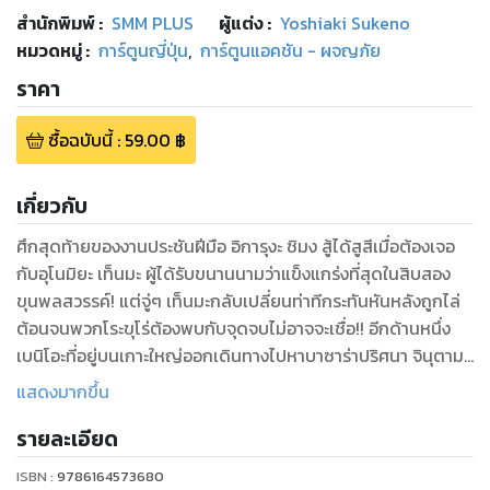
สำนักพิมพ์
:
SMM PLUS
ผู้แต่ง :
Yoshiaki Sukeno
หมวดหมู่
:
การ์ตูนญี่ปุ่น
,
การ์ตูนแอคชัน - ผจญภัย
ราคา
ซื้อฉบับนี้
:
59.00
฿
เกี่ยวกับ
ศึกสุดท้ายของงานประชันฝีมือ อิการุงะ ชิมง สู้ได้สูสีเมื่อต้องเจอ
กับอุโนมิยะ เท็นมะ ผู้ได้รับขนานนามว่าแข็งแกร่งที่สุดในสิบสอง
ขุนพลสวรรค์! แต่จู่ๆ เท็นมะกลับเปลี่ยนท่าทีกระทันหันหลังถูกไล่
ต้อนจนพวกโระขุโร่ต้องพบกับจุดจบไม่อาจจะเชื่อ!! อีกด้านหนึ่ง
เบนิโอะที่อยู่บนเกาะใหญ่ออกเดินทางไปหาบาซาร่าปริศนา จินุตาม
การนำทางของคามุยเพื่อชิงพลังเวทกลับคืนมา...!!
แสดงมากขึ้น
รายละเอียด
ISBN :
9786164573680