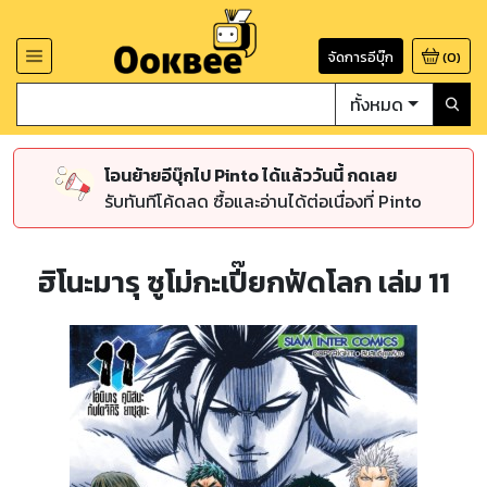
จัดการอีบุ๊ก
(
0
)
ทั้งหมด
โอนย้ายอีบุ๊กไป Pinto ได้แล้ววันนี้ กดเลย
รับทันทีโค้ดลด ซื้อและอ่านได้ต่อเนื่องที่ Pinto
ฮิโนะมารุ ซูโม่กะเปี๊ยกฟัดโลก เล่ม 11