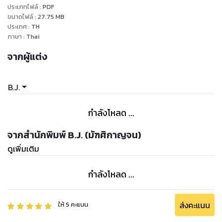
ประเภทไฟล์
:
PDF
แม้แต่ผู้หญิงสวยๆ อย่างเจ้ามาราตี” เธอไม่คิดว่าเขาจะรู้จักเธอ
ขนาดไฟล์
:
27.75
MB
อัฟฟานเชยคางมนให้แหงนขึ้นสบสายตาสีเหล็กกล้าเปล่งประกาย
ประเทศ
:
TH
ด้วยอำนาจสะกดให้เธอแทบขยับตัวไปไหนไม่ได้ มาราตีนิ่งอึ้งหัวใจ
ภาษา
:
Thai
สั่นไหวรุนแรงกว่าเดิม ประกายตาร้อนแรงแทบแผดเผาให้เธอมลาย
จากผู้แต่ง
สิ้น
B.J.
กำลังโหลด ...
จากสำนักพิมพ์ B.J. (มัฑศิกาญจน)
ดูเพิ่มเติม
กำลังโหลด ...
ส่งคะแนน
ให้
5
คะแนน