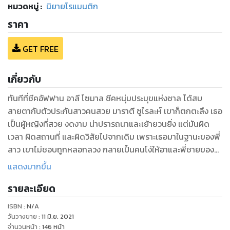
หมวดหมู่
:
นิยายโรแมนติก
ราคา
GET FREE
เกี่ยวกับ
ทันทีที่ชีคอัฟฟาน อาลี โซมาล ชีคหนุ่มประมุขแห่งซาล ได้สบ
สายตากับตัวประกันสาวคนสวย มาราตี ซูไรละห์ เขาก็ตกตะลึง เธอ
เป็นผู้หญิงที่สวย งดงาม น่าปรารถนาและเย้ายวนยิ่ง แต่มันผิด
เวลา ผิดสถานที่ และผิดวิสัยไปจากเดิม เพราะเธอมาในฐานะของพี่
สาว เขาไม่ชอบถูกหลอกลวง กลายเป็นคนโง่ให้อาและพี่ชายของ
หล่อนหัวเราะเยาะ ที่สำคัญกัวลากำลังคิดการอันใดที่เป็นกบฏและ
แสดงมากขึ้น
แข็งข้อเช่นนั้นรึ “พูดอะไรตลกเช่นนี้ มาราตี” คำพูดของเขาทำให้
รายละเอียด
หญิงสาวตระหนก “ท่านรู้!!!” เธออ้าปากค้างมองเขาด้วยความตก
ตะลึง เขารู้ได้อย่างไรว่าเธอไม่ใช่ซูไรดา แต่เขายังรับเธอมาจากผู้
ISBN :
N/A
เป็นอาอย่างหน้าตาเฉย ไม่แสดงอันใดให้อีกฝ่ายระแคะระคายสักนิด
วันวางขาย
:
11 มิ.ย. 2021
“ทำไมข้าจะไม่รู้ มีอะไรบ้างในซาลที่จะรอดพ้นสายตาของข้าไปได้
จำนวนหน้า
:
146
หน้า