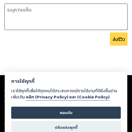
ส่งรีวิว
Copyright ©
2026
Storylog Co., Ltd. - สตอรี่ล็อกขอสงวนสิทธิ์ไม่รับผิดชอบ
การใช้คุกกี้
ต่อผลงานหรือเนื้อหาใดที่อัปโหลดผ่านเว็บไซต์และปรากฏว่าละเมิดสิทธิใน
ทรัพย์สินทางปัญญาของบุคคลอื่นหรือขัดต่อกฎหมายและศีลธรรม ดังนั้น ผู้อ่าน
เราใช้คุกกี้เพื่อให้ทุกคนได้ประสบการณ์การใช้งานที่ดียิ่งขึ้นอ่าน
ทุกท่านโปรดใช้วิจารณญาณในการกลั่นกรองด้วยตนเอง และหากท่านพบว่าส่วน
เพิ่มเติม
คลิก (Privacy Policy) และ (Cookie Policy)
หนึ่งส่วนใดขัดต่อกฎหมายและศีลธรรม กรุณาแจ้งมายังบริษัท เพื่อทีมงานจะได้
ดำเนินการในทันที ทั้งนี้ ทางสตอรี่ล็อกขอสงวนลิขสิทธิ์ตามพระราชบัญญัติ
ยอมรับ
ลิขสิทธิ์ พ.ศ. 2537 (ฉบับล่าสุด)
For support: member@ookbee.com
ปรับแต่งคุกกี้
Version
1.3.17