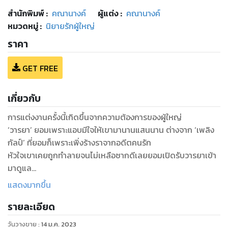
สำนักพิมพ์
:
คณานางค์
ผู้แต่ง :
คณานางค์
หมวดหมู่
:
นิยายรักผู้ใหญ่
ราคา
GET FREE
เกี่ยวกับ
การแต่งงานครั้งนี้เกิดขึ้นจากความต้องการของผู้ใหญ่
‘วารยา’ ยอมเพราะแอบมีใจให้เขามานานแสนนาน ต่างจาก ‘เพลิง
กัลป์’ ที่ยอมก็เพราะเพิ่งร้างราจากอดีตคนรัก
หัวใจเขาเคยถูกทำลายจนไม่เหลือซากดีเลยยอมเปิดรับวารยาเข้า
มาดูแล
ยิ่งได้อยู่ใกล้กันใจเขาก็ยิ่งหวั่นไหว
แสดงมากขึ้น
มันคงจะดีกว่านี้หากในความหวั่นไหวนั้นมีให้ภรรยาแต่เพียงผู้เดียว
รายละเอียด
วันวางขาย
:
14 ม.ค. 2023