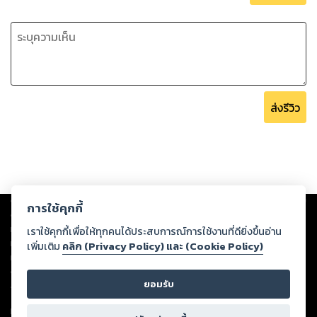
ส่งรีวิว
Copyright ©
2026
Storylog Co., Ltd. - สตอรี่ล็อกขอสงวนสิทธิ์ไม่รับผิดชอบ
การใช้คุกกี้
ต่อผลงานหรือเนื้อหาใดที่อัปโหลดผ่านเว็บไซต์และปรากฏว่าละเมิดสิทธิใน
ทรัพย์สินทางปัญญาของบุคคลอื่นหรือขัดต่อกฎหมายและศีลธรรม ดังนั้น ผู้อ่าน
เราใช้คุกกี้เพื่อให้ทุกคนได้ประสบการณ์การใช้งานที่ดียิ่งขึ้นอ่าน
ทุกท่านโปรดใช้วิจารณญาณในการกลั่นกรองด้วยตนเอง และหากท่านพบว่าส่วน
เพิ่มเติม
คลิก (Privacy Policy) และ (Cookie Policy)
หนึ่งส่วนใดขัดต่อกฎหมายและศีลธรรม กรุณาแจ้งมายังบริษัท เพื่อทีมงานจะได้
ดำเนินการในทันที ทั้งนี้ ทางสตอรี่ล็อกขอสงวนลิขสิทธิ์ตามพระราชบัญญัติ
ยอมรับ
ลิขสิทธิ์ พ.ศ. 2537 (ฉบับล่าสุด)
For support: member@ookbee.com