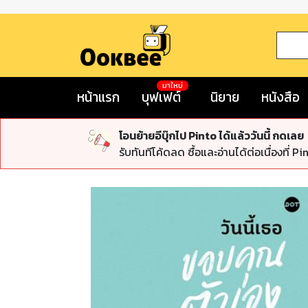
มาใหม่
หน้าแรก
บุฟเฟต์
นิยาย
หนังสือ
โอนย้ายอีบุ๊กไป Pinto ได้แล้ววันนี้ กดเลย
รับทันทีโค้ดลด ซื้อและอ่านได้ต่อเนื่องที่ Pi