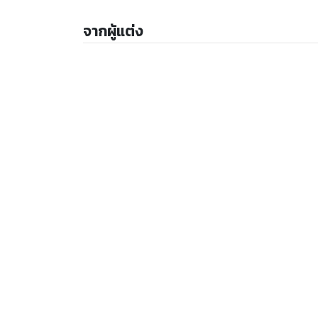
จากผู้แต่ง
จากสำนักพิมพ์ DOT
ให้
5
คะแนน