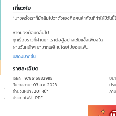
เกี่ยวกับ
"บางครั้งเราก็มักลืมไปว่าตัวเองคือคนสำคัญที่ทำให้มีวันนี้ไ
หากมองย้อนกลับไป
ทุกเรื่องราวที่ผ่านมา เราต่อสู้อย่างเข้มแข็งเพียงใด
ผ่านวันหนักๆ มามากแค่ไหนโดยไม่ยอมแพ้
และการใช้ชีวิตอย่างเต็มที่ในทุกวันก็คือสิ่งที่น่าภาคภูมิใจ
แสดงมากขึ้น
รายละเอียด
ไม่ว่าจะเกิดอะไรขึ้น
วันนี้...ก็อย่าลืมขอบคุณตัวเอง
ISBN :
9786168329115
ขนา
เพราะ “เรา” คือคนสำคัญที่ควรได้รับคำขอบคุณมากที่สุด"
วันวางขาย
:
03 ส.ค. 2023
ประ
จำนวนหน้า
:
201
หน้า
ภา
ประเภทไฟล์
:
PDF