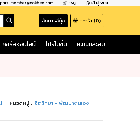
pport: member@ookbee.com
FAQ
เข้าสู่ระบบ
จัดการอีบุ๊ก
ตะกร้า
(
0
)
คอร์สออนไลน์
โปรโมชั่น
คะแนนสะสม
ญ่
หมวดหมู่
:
จิตวิทยา - พัฒนาตนเอง