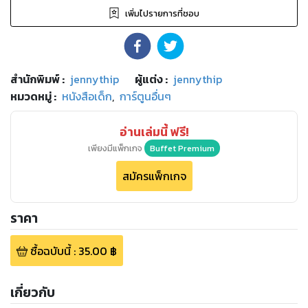
เพิ่มไปรายการที่ชอบ
สำนักพิมพ์
:
jennythip
ผู้แต่ง :
jennythip
หมวดหมู่
:
หนังสือเด็ก
,
การ์ตูนอื่นๆ
อ่านเล่มนี้ ฟรี!
เพียงมีแพ็กเกจ
Buffet Premium
สมัครแพ็กเกจ
ราคา
ซื้อฉบับนี้
:
35.00
฿
เกี่ยวกับ