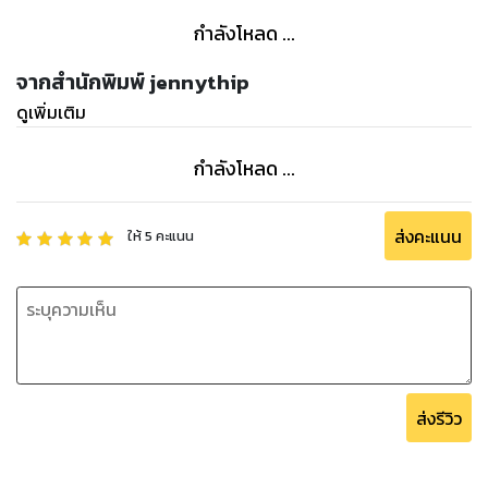
With these cute coloring pages, they will help your pre-
กำลังโหลด ...
school, kindergarten students or homeschool students
to focus more on details while being more relaxed and
จากสำนักพิมพ์ jennythip
building creative skills.
ดูเพิ่มเติม
Just find and let your pre-school, kindergarten students
กำลังโหลด ...
or homeschool students to color any way they like!
These cute coloring pages are the most perfect
education resources for kids.
ส่งคะแนน
ให้
5
คะแนน
These cute coloring pages, Size: 8.5” x 11”, consists of:
2 tracing line worksheets for building drawing skill
5 coloring pages
5 drawing and coloring pages
5 blank drawing and coloring pages
- Saved as PDF files with 300 dpi, High resolution.
ส่งรีวิว
- Easy to carry it around in a backpack or a school bag.
And I hope these coloring pages can help your pre-
school, pre-K, kindergarten, or homeschool students