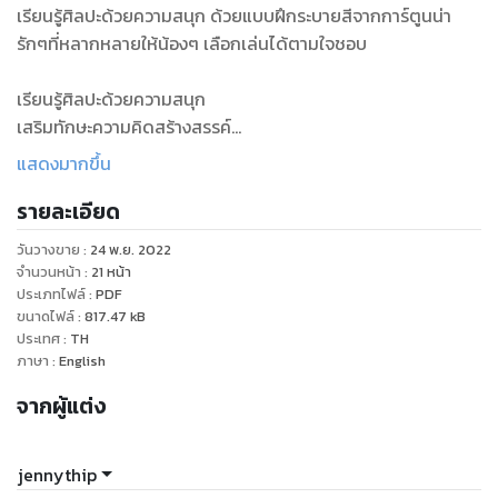
เรียนรู้ศิลปะด้วยความสนุก ด้วยแบบฝึกระบายสีจากการ์ตูนน่า
รักๆที่หลากหลายให้น้องๆ เลือกเล่นได้ตามใจชอบ
เรียนรู้ศิลปะด้วยความสนุก
เสริมทักษะความคิดสร้างสรรค์
พัฒนาสมองและจินตนาการของน้องๆ
แสดงมากขึ้น
ผ่านการระบายสีจากการ์ตูนน่ารักๆที่หลากหลาย
รายละเอียด
ให้น้องๆ ได้เลือกเล่นตามใจชอบ
เหมาะสำหรับหนูน้อย ระดับเตรียมอนุบาลขึ้นไป
วันวางขาย
:
24 พ.ย. 2022
จำนวนหน้า
:
21
หน้า
These cute coloring pages features many cute cartoons
ประเภทไฟล์
:
PDF
ขนาดไฟล์
:
817.47
kB
and each cute coloring page is hand-drawn in large bold
ประเทศ
:
TH
lines that is also perfect for small children.
ภาษา
:
English
จากผู้แต่ง
These adorable and printable cute coloring pages will
help your pre-school, kindergarten students or
homeschool students to learn how to practice coloring
jennythip
easily.