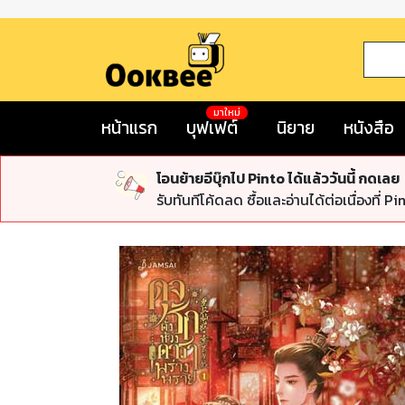
มาใหม่
หน้าแรก
บุฟเฟต์
นิยาย
หนังสือ
โอนย้ายอีบุ๊กไป Pinto ได้แล้ววันนี้ กดเลย
รับทันทีโค้ดลด ซื้อและอ่านได้ต่อเนื่องที่ Pi