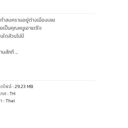
ที่ทำสงครามอยู่ต่างเมืองเลย
ายเป็นคุณหนูเอาแต่ใจ
ใดล้วนไม่มี
้านสักที
ะไรก็ล้วนมอบให้
านางพูดหรือทำอะไรก็ไม่เคยได้ดั่งใจ
รดาตามใจ ทั้งเอ่ยชมไม่ขาดปาก
ารดาไม่รักไปแล้ว
ดไฟล์
:
29.23
MB
ต่อไป อยากลงโทษอย่างไรก็ลงโทษอย่างนั้น
เทศ
:
TH
ษา
:
Thai