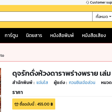
Customer su
ทั้งหมด
การ์ตูน
นิตยสาร
หนังสือพิมพ์
หนังสือเสียง
nto
ดุจรักดั่งห้วงดาราพร่างพราย เล่ม 
สำนักพิมพ์
:
แจ่มใส
ผู้แต่ง :
กวนซินเจ๋อล่วน
หมวดห
ราคา
ซื้อฉบับนี้
:
455.00
฿