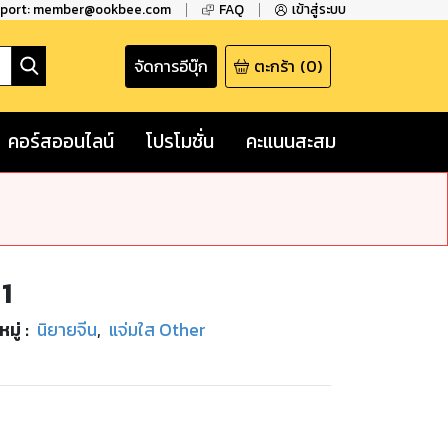
pport: member@ookbee.com
FAQ
เข้าสู่ระบบ
จัดการอีบุ๊ก
ตะกร้า
(
0
)
คอร์สออนไลน์
โปรโมชั่น
คะแนนสะสม
1
มู่
:
นิยายจีน
,
แจ่มใส Other