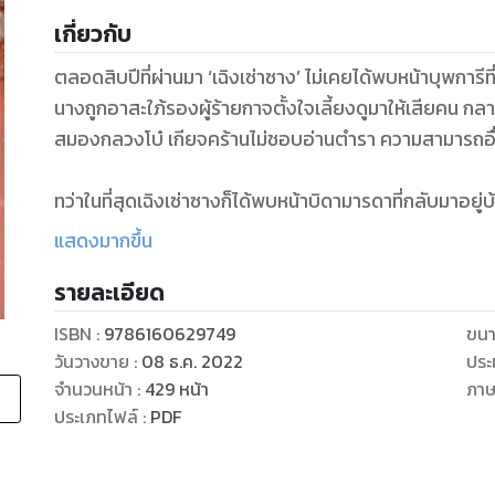
เกี่ยวกับ
ตลอดสิบปีที่ผ่านมา ‘เฉิงเซ่าซาง’ ไม่เคยได้พบหน้าบุพการี
นางถูกอาสะใภ้รองผู้ร้ายกาจตั้งใจเลี้ยงดูมาให้เสียคน กล
สมองกลวงโบ๋ เกียจคร้านไม่ชอบอ่านตำรา ความสามารถอื่น
ทว่าในที่สุดเฉิงเซ่าซางก็ได้พบหน้าบิดามารดาที่กลับมาอยู่บ
ทางบิดานั้นแทบจะปรี่มาหานางอย่างตื่นเต้น ไม่ว่ามีของดีอ
แสดงมากขึ้น
ตรงกันข้ามกับมารดา อีกฝ่ายมีเพียงสายตาจ้องจับผิด ไม่ว่
รายละเอียด
ไม่เรียบร้อยดั่งผ้าพับไว้เหมือนญาติผู้พี่ ‘เฉิงยาง’ ที่มา
หากว่าร่างนี้เป็นเฉิงเซ่าซาง ‘คนเดิม’ ก็คงร่ำไห้ตัดพ้อว่าม
ISBN :
9786160629749
ขนา
แต่กับเฉิงเซ่าซาง ‘คนใหม่’ นี้ นางก็แค่ใช้ชีวิตตามใจตน
วันวางขาย
:
08 ธ.ค. 2022
ประ
จำนวนหน้า
:
429
หน้า
ภา
ประเภทไฟล์
:
PDF