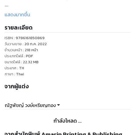
.
ในช่วงหลัง ๆ ที่ผมบรรยายเรื่องการตลาดนั้น ผมมักจะถามผู้เข้า
แสดงมากขึ้น
อบรมบ่อย ๆ ว่า ร้านอาหารที่คุณไปกินบ่อยที่สุดคือร้านที่อร่อย
รายละเอียด
ที่สุดหรือเปล่า คำตอบที่ได้ก็คือไม่ใช่ แล้วพอถามต่อว่าคือร้านที่หรู
ที่สุด ตกแต่งสวยที่สุดหรือเปล่า มันก็ไม่ใช่อีกเช่นกัน แน่นอนว่าว่า
ISBN :
9786161850869
ร้านอาหารที่มี “ความสุด” เหล่านี้ มักจะเป็นร้านที่ตอบโจทย์เมื่อเรา
วันวางขาย
:
20 ก.ค. 2022
มีโอกาสพิเศษ แต่พอถามว่าร้านอาหารที่เราไปบ่อยที่สุด ร้านอาหาร
จำนวนหน้า
:
218
หน้า
ประเภทไฟล์
:
PDF
ที่เราโปรดที่สุด คำตอบที่ผมมักจะได้คือ “ร้านที่ทำให้เราสบายใจ
ขนาดไฟล์
:
22.32
MB
ที่สุด”
ประเทศ
:
TH
.
ภาษา
:
Thai
คำว่า “สบายใจ” ไม่ได้จำกัดอยู่ที่ว่า “อร่อย” “บริการดี” “สะอาด”
จากผู้แต่ง
แต่อย่างใด หากแต่เป็นสิ่งที่ชวนให้เราค้นหาอยู่ไม่น้อยว่ามีอะไรที่
ซ่อนอยู่ใต้คำนี้ และเมื่อเราลงไปสำรวจแล้วก็จะสามารถเรียกรวม
สิ่งเหล่านี้ได้ว่า “ประสบการณ์”
ณัฐพัชญ์ วงษ์เหรียญทอง
.
สิ่งเหล่านี้คือจุดเริ่มต้นที่ทำให้ผมคิดถึงการเขียนหนังสือเล่มนี้
กำลังโหลด ...
เพราะแม้ว่าโลกเราจะล้ำไปข้างหน้าแค่ไหน แต่สิ่งที่ยังมีบทบาท
สำคัญมากกับการเป็นลูกค้าของมนุษย์คือ ใจเปี่ยมสุขซึ่งเกิดขึ้นมา
จากสำนักพิมพ์ Amarin Printing & Publishing