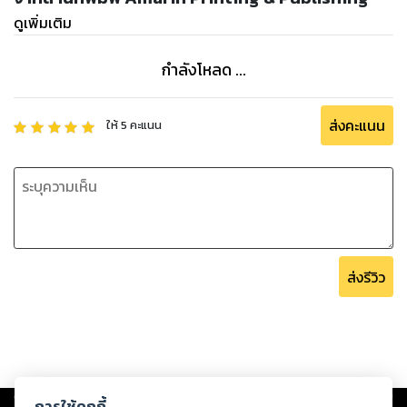
จากประสบการณ์ที่ดีเยี่ยม
ดูเพิ่มเติม
.
นี่ไม่ใช่เรื่องใหม่อะไร แต่มันคือเรื่องเก่าที่ถูกทำให้ชัดเจนกว่าเดิม ดี
กำลังโหลด ...
กว่าเดิม และถ้าเมื่อไรธุรกิจเอา “ใจ” ใส่กับประสบการณ์ที่จะสร้างให้
เกิดขึ้นกับลูกค้าแล้ว มันก็จะเป็นจุดสำคัญที่ทำให้การตลาดซื้อใจ
ส่งคะแนน
ให้
5
คะแนน
ลูกค้าได้นั่นเองครับ
- ณัฐพัชญ์ วงษ์เหรียญทอง
ส่งรีวิว
Copyright ©
2026
Storylog Co., Ltd. - สตอรี่ล็อกขอสงวนสิทธิ์ไม่รับผิดชอบ
การใช้คุกกี้