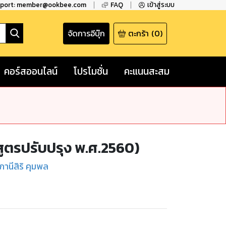
pport: member@ookbee.com
FAQ
เข้าสู่ระบบ
จัดการอีบุ๊ก
ตะกร้า
(
0
)
คอร์สออนไลน์
โปรโมชั่น
คะแนนสะสม
กสูตรปรับปรุง พ.ศ.2560)
ุภานีสิริ คุมพล