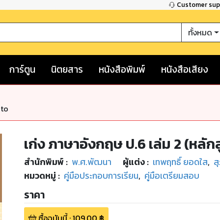
Customer su
ทั้งหมด
การ์ตูน
นิตยสาร
หนังสือพิมพ์
หนังสือเสียง
nto
เก่ง ภาษาอังกฤษ ป.6 เล่ม 2 (หลั
สำนักพิมพ์
:
พ.ศ.พัฒนา
ผู้แต่ง :
เทพฤทธิ์ ยอดใส
,
ส
หมวดหมู่
:
คู่มือประกอบการเรียน
,
คู่มือเตรียมสอบ
ราคา
ซื้อฉบับนี้
:
109.00
฿