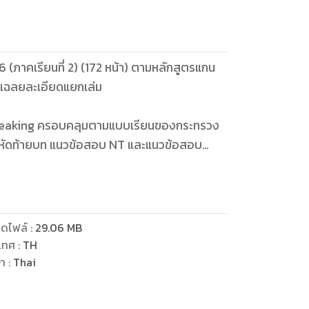
6 (ภาคเรียนที่ 2) (172 หน้า) ตามหลักสูตรแกน
มเฉลยละเอียดแยกเล่ม
Speaking ครอบคลุมตามแบบเรียนของกระทรวง
ึกหัดท้ายบท แนวข้อสอบ NT และแนวข้อสอบ
บเข้าในลำดับต่อไป ครูอาจารย์และผู้สนใจสามารถ
สอนได้
ดไฟล์
:
29.06
MB
เทศ
:
TH
ษา
:
Thai