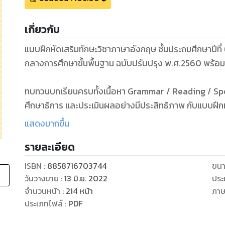
เกี่ยวกับ
แบบฝึกหัดเสริมทักษะวิชาภาษาอังกฤษ ชั้นประถมศึกษาปีที่ 
กลางการศึกษาขั้นพื้นฐาน ฉบับปรับปรุง พ.ศ.2560 พร้อ
ทบทวนบทเรียนครบทั้งเนื้อหา Grammar / Reading / 
ศึกษาธิการ และประเมินผลอย่างมีประสิทธิภาพ กับแบบฝ
ONET เพื่อให้นักเรียนมีความพร้อมที่จะเลื่อนชั้น หรือสอ
แสดงมากขึ้น
นำแบบฝึกหัดเสริมทักษะเล่มนี้ ไปปรับใช้เป็นนวัตกรรมการ
รายละเอียด
ISBN :
8858716703744
ขนา
วันวางขาย
:
13 มิ.ย. 2022
ประ
จำนวนหน้า
:
214
หน้า
ภา
ประเภทไฟล์
:
PDF