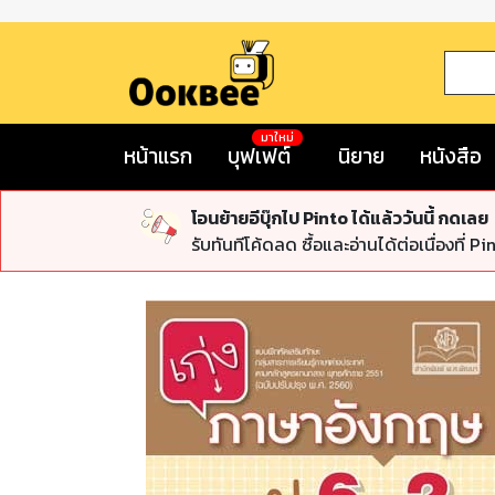
มาใหม่
หน้าแรก
บุฟเฟต์
นิยาย
หนังสือ
โอนย้ายอีบุ๊กไป Pinto ได้แล้ววันนี้ กดเลย
รับทันทีโค้ดลด ซื้อและอ่านได้ต่อเนื่องที่ Pi