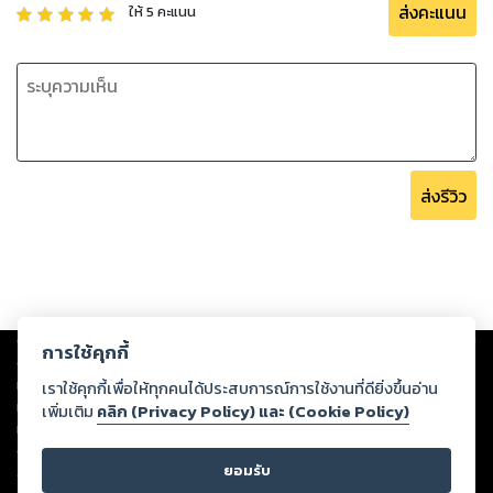
ส่งคะแนน
ให้
5
คะแนน
ส่งรีวิว
Copyright ©
2026
Storylog Co., Ltd. - สตอรี่ล็อกขอสงวนสิทธิ์ไม่รับผิดชอบ
การใช้คุกกี้
ต่อผลงานหรือเนื้อหาใดที่อัปโหลดผ่านเว็บไซต์และปรากฏว่าละเมิดสิทธิใน
ทรัพย์สินทางปัญญาของบุคคลอื่นหรือขัดต่อกฎหมายและศีลธรรม ดังนั้น ผู้อ่าน
เราใช้คุกกี้เพื่อให้ทุกคนได้ประสบการณ์การใช้งานที่ดียิ่งขึ้นอ่าน
ทุกท่านโปรดใช้วิจารณญาณในการกลั่นกรองด้วยตนเอง และหากท่านพบว่าส่วน
เพิ่มเติม
คลิก (Privacy Policy) และ (Cookie Policy)
หนึ่งส่วนใดขัดต่อกฎหมายและศีลธรรม กรุณาแจ้งมายังบริษัท เพื่อทีมงานจะได้
ดำเนินการในทันที ทั้งนี้ ทางสตอรี่ล็อกขอสงวนลิขสิทธิ์ตามพระราชบัญญัติ
ยอมรับ
ลิขสิทธิ์ พ.ศ. 2537 (ฉบับล่าสุด)