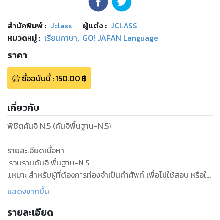
สำนักพิมพ์
:
Jclass
ผู้แต่ง :
JCLASS
หมวดหมู่
:
เรียนภาษา
,
GO! JAPAN Language
ราคา
ซื้อฉบับนี้
:
150.00
฿
เกี่ยวกับ
พิชิตคันจิ N.5 (คันจิพื้นฐาน-N.5)
รายละเอียดเนื้อหา
.รวบรวมคันจิ พื้นฐาน-N.5
.เหมาะ สำหรับผู้ที่ต้องการท่องจำเป็นคำศัพท์ เพื่อไปใช้สอบ หรือใช้
งานได้เลย
แสดงมากขึ้น
.ไม่เหมาะสำหรับผู้ที่ต้องการฝึกคัด หรือต้องการแยกเสียง 音読み
รายละเอียด
กับ 訓読み