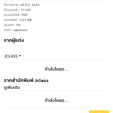
.รวมคำศัพท์คันจิประมาณ470 คำ
วันวางขาย
:
20 มี.ค. 2024
จำนวนหน้า
:
77
หน้า
.แถม แบบฝึกหัดวัดความพร้อมของตัวเอง พร้อมเฉลย
ประเภทไฟล์
:
PDF
ขนาดไฟล์
:
7.07
MB
ประเทศ
:
TH
ภาษา
:
Japanese
รายละเอียดสมุด
จากผู้แต่ง
.ขนาด A5
.ปริ้น สี ทุกหน้า
JCLASS
.มี 65 หน้า
กำลังโหลด ...
จากสำนักพิมพ์ Jclass
ดูเพิ่มเติม
กำลังโหลด ...