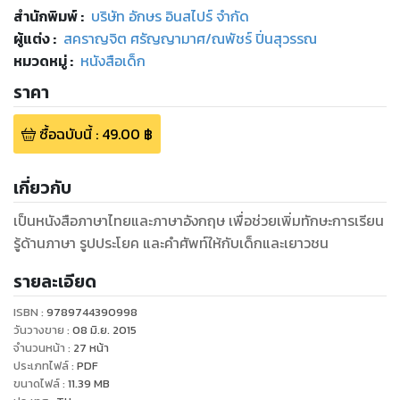
สำนักพิมพ์
:
บริษัท อักษร อินสไปร์ จำกัด
ผู้แต่ง :
สคราญจิต ศรัญญามาศ/ณพัชร์ ปิ่นสุวรรณ
หมวดหมู่
:
หนังสือเด็ก
ราคา
ซื้อฉบับนี้
:
49.00
฿
เกี่ยวกับ
เป็นหนังสือภาษาไทยและภาษาอังกฤษ เพื่อช่วยเพิ่มทักษะการเรียน
รู้ด้านภาษา รูปประโยค และคำศัพท์ให้กับเด็กและเยาวชน
รายละเอียด
ISBN :
9789744390998
วันวางขาย
:
08 มิ.ย. 2015
จำนวนหน้า
:
27
หน้า
ประเภทไฟล์
:
PDF
ขนาดไฟล์
:
11.39
MB