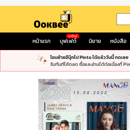
มาใหม่
หน้าแรก
บุฟเฟต์
นิยาย
หนังสือ
โอนย้ายอีบุ๊กไป Pinto ได้แล้ววันนี้ กดเลย
รับทันทีโค้ดลด ซื้อและอ่านได้ต่อเนื่องที่ Pi