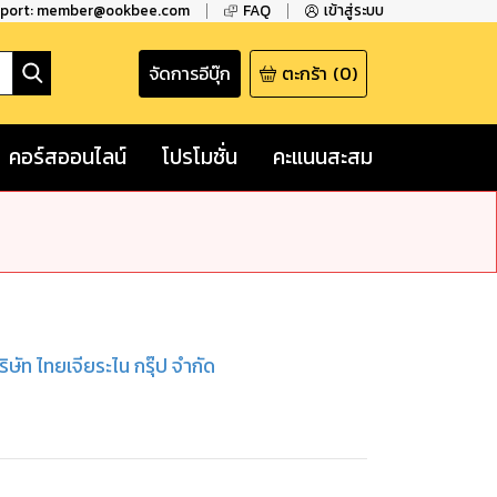
pport: member@ookbee.com
FAQ
เข้าสู่ระบบ
จัดการอีบุ๊ก
ตะกร้า
(
0
)
คอร์สออนไลน์
โปรโมชั่น
คะแนนสะสม
ริษัท ไทยเจียระไน กรุ๊ป จำกัด