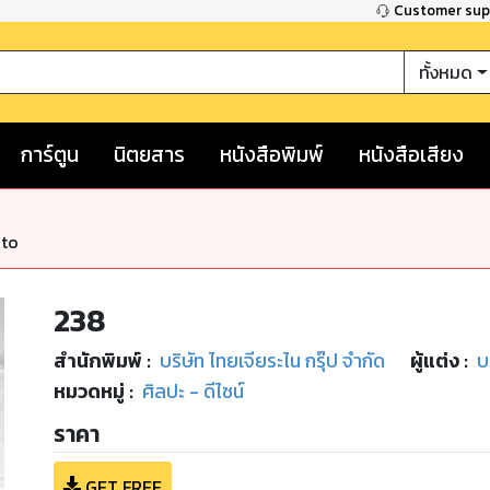
Customer su
ทั้งหมด
การ์ตูน
นิตยสาร
หนังสือพิมพ์
หนังสือเสียง
nto
238
สำนักพิมพ์
:
บริษัท ไทยเจียระไน กรุ๊ป จำกัด
ผู้แต่ง :
บ
หมวดหมู่
:
ศิลปะ - ดีไซน์
ราคา
GET FREE