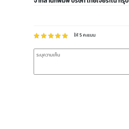
จากสำนักพิมพ์ บริษัท ไทยเจียระไน กรุ๊ป
ให้
5
คะแนน