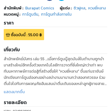
สำนักพิมพ์
:
Burapat Comics
ผู้แต่ง :
ซิวฝูหล
,
หวงยี่หลาง
หมวดหมู่
:
การ์ตูนจีน
,
การ์ตูนกำลังภายใน
ราคา
ซื้อฉบับนี้
:
55.00
฿
เกี่ยวกับ
สำนักพยัคฆ์มังกร เล่ม 55 ...เมื่อการ์ตูนบู๊สุดมันส์ในตำนานถูกนำ
มาสร้างใหม่อีกครั้งด้วยเทคโนโลยีการวาดที่ยิ่งใหญ่กว่าเก่า พบ
กับมหากาพย์การต่อสู้ที่สร้างชื่อให้ "หวงยี่หลาง" ขึ้นแท่นราชันย์
นักเขียนการ์ตูนฮ่องกงอย่างสง่างามมานานกว่าสองทศวรรษ ร่วม
ตื่นใจไปกับการผจญภัยอันแสนน่าตื่นเต้นของเหล่าลูกผู้ชายสาย
เลือดพยัคฆ์มังกรได้แล้ววันนี้!
แสดงมากขึ้น
รายละเอียด
ISBN :
9748828166