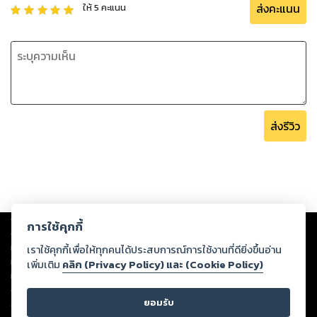
ส่งคะแนน
ให้
5
คะแนน
ส่งรีวิว
Copyright ©
2026
Storylog Co., Ltd. - สตอรี่ล็อกขอสงวนสิทธิ์ไม่รับผิดชอบ
การใช้คุกกี้
ต่อผลงานหรือเนื้อหาใดที่อัปโหลดผ่านเว็บไซต์และปรากฏว่าละเมิดสิทธิใน
ทรัพย์สินทางปัญญาของบุคคลอื่นหรือขัดต่อกฎหมายและศีลธรรม ดังนั้น ผู้อ่าน
เราใช้คุกกี้เพื่อให้ทุกคนได้ประสบการณ์การใช้งานที่ดียิ่งขึ้นอ่าน
ทุกท่านโปรดใช้วิจารณญาณในการกลั่นกรองด้วยตนเอง และหากท่านพบว่าส่วน
เพิ่มเติม
คลิก (Privacy Policy) และ (Cookie Policy)
หนึ่งส่วนใดขัดต่อกฎหมายและศีลธรรม กรุณาแจ้งมายังบริษัท เพื่อทีมงานจะได้
ดำเนินการในทันที ทั้งนี้ ทางสตอรี่ล็อกขอสงวนลิขสิทธิ์ตามพระราชบัญญัติ
ยอมรับ
ลิขสิทธิ์ พ.ศ. 2537 (ฉบับล่าสุด)