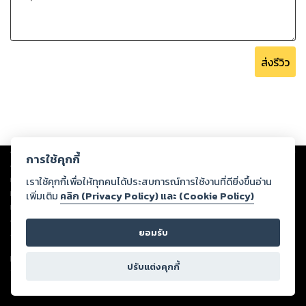
ส่งรีวิว
Copyright ©
2026
Storylog Co., Ltd. - สตอรี่ล็อกขอสงวนสิทธิ์ไม่รับผิดชอบ
การใช้คุกกี้
ต่อผลงานหรือเนื้อหาใดที่อัปโหลดผ่านเว็บไซต์และปรากฏว่าละเมิดสิทธิใน
ทรัพย์สินทางปัญญาของบุคคลอื่นหรือขัดต่อกฎหมายและศีลธรรม ดังนั้น ผู้อ่าน
เราใช้คุกกี้เพื่อให้ทุกคนได้ประสบการณ์การใช้งานที่ดียิ่งขึ้นอ่าน
ทุกท่านโปรดใช้วิจารณญาณในการกลั่นกรองด้วยตนเอง และหากท่านพบว่าส่วน
เพิ่มเติม
คลิก (Privacy Policy) และ (Cookie Policy)
หนึ่งส่วนใดขัดต่อกฎหมายและศีลธรรม กรุณาแจ้งมายังบริษัท เพื่อทีมงานจะได้
ดำเนินการในทันที ทั้งนี้ ทางสตอรี่ล็อกขอสงวนลิขสิทธิ์ตามพระราชบัญญัติ
ยอมรับ
ลิขสิทธิ์ พ.ศ. 2537 (ฉบับล่าสุด)
For support: member@ookbee.com
ปรับแต่งคุกกี้
Version
1.3.17