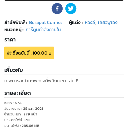
สำนักพิมพ์
:
Burapat Comics
ผู้แต่ง :
หวงอี้
,
เลี่ยวฟูเฉิง
หมวดหมู่
:
การ์ตูนกำลังภายใน
ราคา
ซื้อฉบับนี้
:
100.00
฿
เกี่ยวกับ
เทพมารสะท้านภพ กระบี่พลิกเมฆา เล่ม 8
รายละเอียด
ISBN :
N/A
วันวางขาย
:
28 ธ.ค. 2021
จำนวนหน้า
:
279
หน้า
ประเภทไฟล์
:
PDF
ขนาดไฟล์
:
285.66
MB