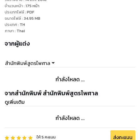
๕. พระราชบัญญัติว่าด้วยความผิดบางประการต่อการเดินอากาศ
จำนวนหน้า
:
175
หน้า
ประเภทไฟล์
:
PDF
พ.ศ. ๒๕๕๘
ขนาดไฟล์
:
34.95
MB
๖. พระราชบัญญัติศุลกากร แก้ไขใหม่สุด
ประเทศ
:
TH
๗. ประกาศของคณะปฏิวัติ ฉบับที่ ๕๘
ภาษา
:
Thai
๘. ประกาศของคณะปฏิวัติ ฉบับที่ ๙๕
จากผู้แต่ง
สำนักพิมพ์สูตรไพศาล
กำลังโหลด ...
จากสำนักพิมพ์ สำนักพิมพ์สูตรไพศาล
ดูเพิ่มเติม
กำลังโหลด ...
ส่งคะแนน
ให้
5
คะแนน