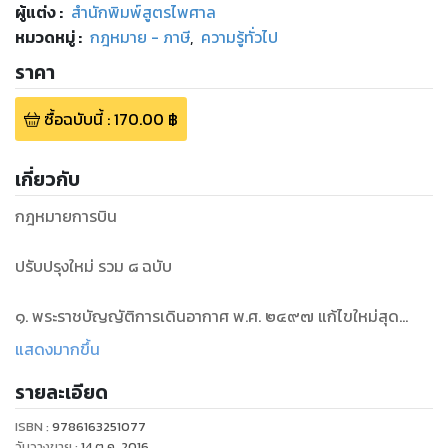
ผู้แต่ง :
สำนักพิมพ์สูตรไพศาล
หมวดหมู่
:
กฎหมาย - ภาษี
,
ความรู้ทั่วไป
ราคา
ซื้อฉบับนี้
:
170.00
฿
เกี่ยวกับ
กฎหมายการบิน
ปรับปรุงใหม่ รวม ๘ ฉบับ
๑. พระราชบัญญัติการเดินอากาศ พ.ศ. ๒๔๙๗ แก้ไขใหม่สุด
๒. พระราชกำหนดการบินพลเรือนแห่งประเทศไทย พ.ศ. ๒๕๕๘
แสดงมากขึ้น
๓. พระราชบัญญัติการรับขนทางอากาศระหว่างประเทศ พ.ศ.
รายละเอียด
๒๕๕๘
๔. พระราชบัญญัติว่าด้วยการปฏิบัติต่ออากาศยานที่กระทำผิด
ISBN :
9786163251077
กฎหมาย พ.ศ. ๒๕๕๓
วันวางขาย
:
14 ต.ค. 2016