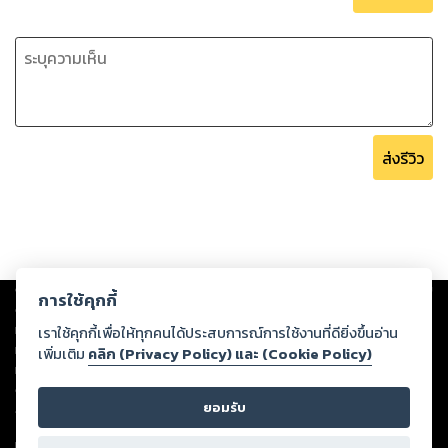
ส่งรีวิว
Copyright ©
2026
Storylog Co., Ltd. - สตอรี่ล็อกขอสงวนสิทธิ์ไม่รับผิดชอบ
การใช้คุกกี้
ต่อผลงานหรือเนื้อหาใดที่อัปโหลดผ่านเว็บไซต์และปรากฏว่าละเมิดสิทธิใน
ทรัพย์สินทางปัญญาของบุคคลอื่นหรือขัดต่อกฎหมายและศีลธรรม ดังนั้น ผู้อ่าน
เราใช้คุกกี้เพื่อให้ทุกคนได้ประสบการณ์การใช้งานที่ดียิ่งขึ้นอ่าน
ทุกท่านโปรดใช้วิจารณญาณในการกลั่นกรองด้วยตนเอง และหากท่านพบว่าส่วน
เพิ่มเติม
คลิก (Privacy Policy) และ (Cookie Policy)
หนึ่งส่วนใดขัดต่อกฎหมายและศีลธรรม กรุณาแจ้งมายังบริษัท เพื่อทีมงานจะได้
ดำเนินการในทันที ทั้งนี้ ทางสตอรี่ล็อกขอสงวนลิขสิทธิ์ตามพระราชบัญญัติ
ยอมรับ
ลิขสิทธิ์ พ.ศ. 2537 (ฉบับล่าสุด)
For support: member@ookbee.com