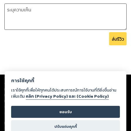
ส่งรีวิว
Copyright ©
2026
Storylog Co., Ltd. - สตอรี่ล็อกขอสงวนสิทธิ์ไม่รับผิดชอบ
การใช้คุกกี้
ต่อผลงานหรือเนื้อหาใดที่อัปโหลดผ่านเว็บไซต์และปรากฏว่าละเมิดสิทธิใน
ทรัพย์สินทางปัญญาของบุคคลอื่นหรือขัดต่อกฎหมายและศีลธรรม ดังนั้น ผู้อ่าน
เราใช้คุกกี้เพื่อให้ทุกคนได้ประสบการณ์การใช้งานที่ดียิ่งขึ้นอ่าน
ทุกท่านโปรดใช้วิจารณญาณในการกลั่นกรองด้วยตนเอง และหากท่านพบว่าส่วน
เพิ่มเติม
คลิก (Privacy Policy) และ (Cookie Policy)
หนึ่งส่วนใดขัดต่อกฎหมายและศีลธรรม กรุณาแจ้งมายังบริษัท เพื่อทีมงานจะได้
ดำเนินการในทันที ทั้งนี้ ทางสตอรี่ล็อกขอสงวนลิขสิทธิ์ตามพระราชบัญญัติ
ยอมรับ
ลิขสิทธิ์ พ.ศ. 2537 (ฉบับล่าสุด)
For support: member@ookbee.com
ปรับแต่งคุกกี้
Version
1.3.17