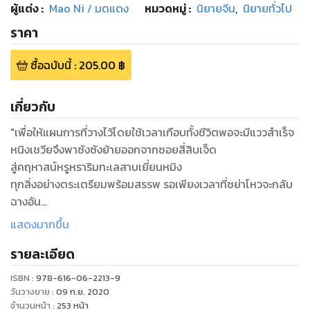
ผู้แต่ง :
Mao Ni / มดแดง
หมวดหมู่
:
นิยายจีน
,
นิยายทั่วไป
ราคา
ซื้อฉบับนี้
:
205.00
฿
เกี่ยวกับ
"เพื่อให้แผนการที่วางไว้โดยใช้เวลาเกือบทั้งชีวิตพอจะมีแววสำเร็จ
หนิงเชวียจึงพาซังซังย้ายออกจากซอยสี่สิบเจ็ด
สู่คฤหาสน์หรูหราริมทะเลสาบเยี่ยนหมิง
ทุกสิ่งอย่างตระเตรียมพร้อมสรรพ รอเพียงเวลาที่ซย่าโหวจะกลับ
ฉางอัน
มามอบคืนตำแหน่งแล้วใช้ชีวิตบั้นปลายอย่างสงบ
แสดงมากขึ้น
ทว่า... คนที่เฝ้ารอยังไม่มา ผู้ที่มากลับเป็นคนที่หนิงเชวียเข็ดขยาด
รายละเอียด
ที่จะเจอ
สตรีร้ายกาจที่เป็นดังอีกภาคร่างของตัวมันเอง!
ISBN :
978-616-06-2213-9
บัดนี้นางผู้นั้นได้มาเคาะประตูบ้านหลังใหม่ของมันกับซังซังแล้ว!!
วันวางขาย
:
09 ก.ย. 2020
"
จำนวนหน้า
:
253
หน้า