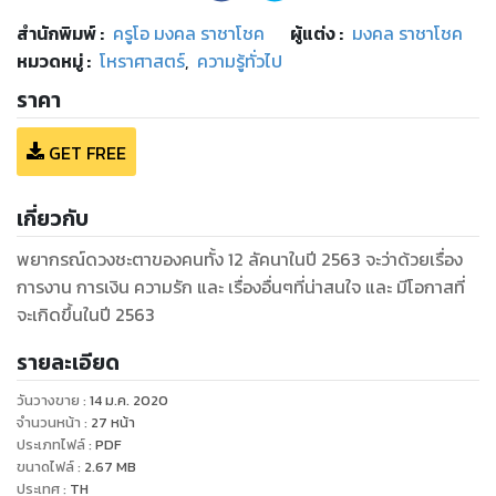
สำนักพิมพ์
:
ครูโอ มงคล ราชาโชค
ผู้แต่ง :
มงคล ราชาโชค
หมวดหมู่
:
โหราศาสตร์
,
ความรู้ทั่วไป
ราคา
GET FREE
เกี่ยวกับ
พยากรณ์ดวงชะตาของคนทั้ง 12 ลัคนาในปี 2563 จะว่าด้วยเรื่อง
การงาน การเงิน ความรัก และ เรื่องอื่นๆที่น่าสนใจ และ มีโอกาสที่
จะเกิดขึ้นในปี 2563
รายละเอียด
วันวางขาย
:
14 ม.ค. 2020
จำนวนหน้า
:
27
หน้า
ประเภทไฟล์
:
PDF
ขนาดไฟล์
:
2.67
MB
ประเทศ
:
TH