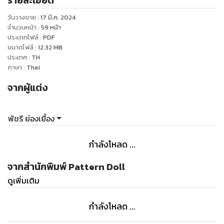
รายละเอียด
ภาพประกอบการถักและการเย็บประกอบโดยละเอียด
วันวางขาย
:
17 มี.ค. 2024
ระดับความยากของการถัก : เหมาะกับคนที่เริ่มหัดถักตุ๊กตา
จำนวนหน้า
:
59
หน้า
จำนวนหน้า : มี 59 หน้า รวมปก
ประเภทไฟล์
:
PDF
ขนาดไฟล์
:
12.32
MB
ประเทศ
:
TH
ภาษา
:
Thai
จากผู้แต่ง
พัชรี ย่องเยื้อง
กำลังโหลด ...
จากสำนักพิมพ์ Pattern Doll
ดูเพิ่มเติม
กำลังโหลด ...