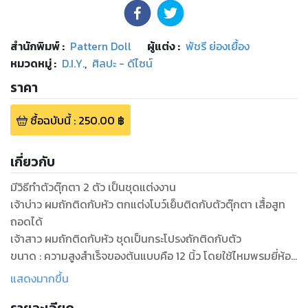
สำนักพิมพ์
:
Pattern Doll
ผู้แต่ง :
พัชรี ย่องเยื้อง
หมวดหมู่
:
D.I.Y.
,
ศิลปะ - ดีไซน์
ราคา
ซื้อฉบับนี้
:
250.00
฿
เกี่ยวกับ
มีวิธีทำตัวตุ๊กตา 2 ตัว เป็นชุดแต่งงาน
เจ้าบ่าว ผมถักติดกับหัว ตกแต่งโบว์เย็บติดกับตัวตุ๊กตา เสื้อสูท
ถอดได้
เจ้าสาว ผมถักติดกับหัว ชุดเป็นกระโปรงถักติดกับตัว
ขนาด : ความสูงสำเร็จของต้นแบบคือ 12 นิ้ว โดยใช้ไหมพรมยี่ห้อ
Eagle 4 ply ตัวดอกไม้ที่เจ้าสาวถือใช้ด้ายถักวีนัสซัมเมอร์เบอร์
แสดงมากขึ้น
20
สัญลักษณ์ที่ใช้ในการถัก : เป็นอักษรภาษาอังกฤษ X, A, V, T, F, c มี