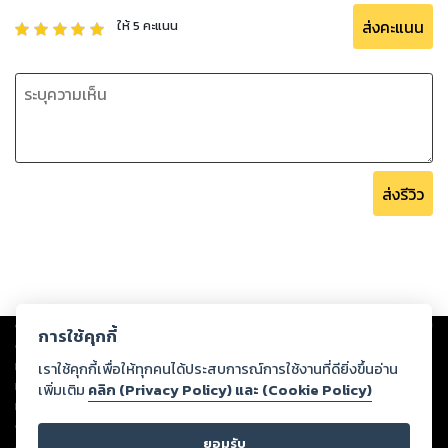
ส่งคะแนน
ให้
5
คะแนน
ส่งรีวิว
Copyright ©
2026
Storylog Co., Ltd. - สตอรี่ล็อกขอสงวนสิทธิ์ไม่รับผิดชอบ
การใช้คุกกี้
ต่อผลงานหรือเนื้อหาใดที่อัปโหลดผ่านเว็บไซต์และปรากฏว่าละเมิดสิทธิใน
ทรัพย์สินทางปัญญาของบุคคลอื่นหรือขัดต่อกฎหมายและศีลธรรม ดังนั้น ผู้อ่าน
เราใช้คุกกี้เพื่อให้ทุกคนได้ประสบการณ์การใช้งานที่ดียิ่งขึ้นอ่าน
ทุกท่านโปรดใช้วิจารณญาณในการกลั่นกรองด้วยตนเอง และหากท่านพบว่าส่วน
เพิ่มเติม
คลิก (Privacy Policy) และ (Cookie Policy)
หนึ่งส่วนใดขัดต่อกฎหมายและศีลธรรม กรุณาแจ้งมายังบริษัท เพื่อทีมงานจะได้
ดำเนินการในทันที ทั้งนี้ ทางสตอรี่ล็อกขอสงวนลิขสิทธิ์ตามพระราชบัญญัติ
ยอมรับ
ลิขสิทธิ์ พ.ศ. 2537 (ฉบับล่าสุด)