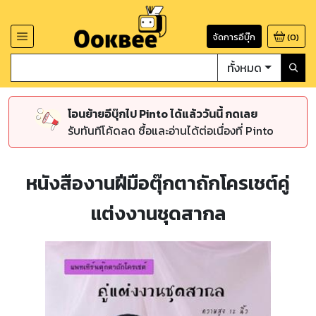
จัดการอีบุ๊ก
(
0
)
ทั้งหมด
โอนย้ายอีบุ๊กไป Pinto ได้แล้ววันนี้ กดเลย
รับทันทีโค้ดลด ซื้อและอ่านได้ต่อเนื่องที่ Pinto
หนังสืองานฝีมือตุ๊กตาถักโครเชต์คู่
แต่งงานชุดสากล