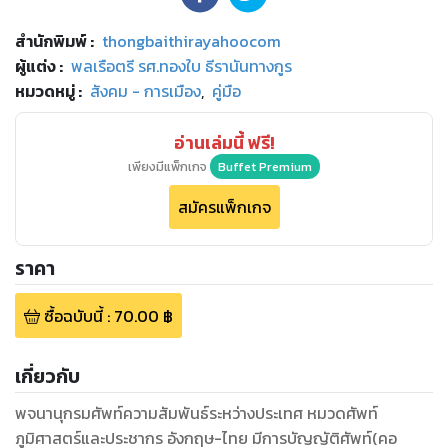
สำนักพิมพ์
:
thongbaithirayahoocom
ผู้แต่ง :
พลเรือตรี รศ.ทองใบ ธีรานันทางกูร
หมวดหมู่
:
สังคม - การเมือง
,
คู่มือ
อ่านเล่มนี้ ฟรี!
เพียงมีแพ็กเกจ
Buffet Premium
สมัครแพ็กเกจ
ราคา
ซื้อฉบับนี้
:
70.00
฿
เกี่ยวกับ
พจนานุกรมศัพท์ความสัมพันธ์ระหว่างประเทศ หมวดศัพท์
ภูมิศาสตร์และประชากร อังกฤษ-ไทย มีการบัญญัติศัพท์(คอ