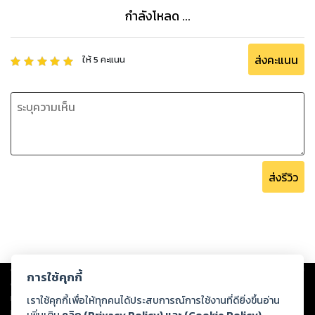
กำลังโหลด ...
ส่งคะแนน
ให้
5
คะแนน
ส่งรีวิว
Copyright ©
2026
Storylog Co., Ltd. - สตอรี่ล็อกขอสงวนสิทธิ์ไม่รับผิดชอบ
การใช้คุกกี้
ต่อผลงานหรือเนื้อหาใดที่อัปโหลดผ่านเว็บไซต์และปรากฏว่าละเมิดสิทธิใน
ทรัพย์สินทางปัญญาของบุคคลอื่นหรือขัดต่อกฎหมายและศีลธรรม ดังนั้น ผู้อ่าน
เราใช้คุกกี้เพื่อให้ทุกคนได้ประสบการณ์การใช้งานที่ดียิ่งขึ้นอ่าน
ทุกท่านโปรดใช้วิจารณญาณในการกลั่นกรองด้วยตนเอง และหากท่านพบว่าส่วน
เพิ่มเติม
คลิก (Privacy Policy) และ (Cookie Policy)