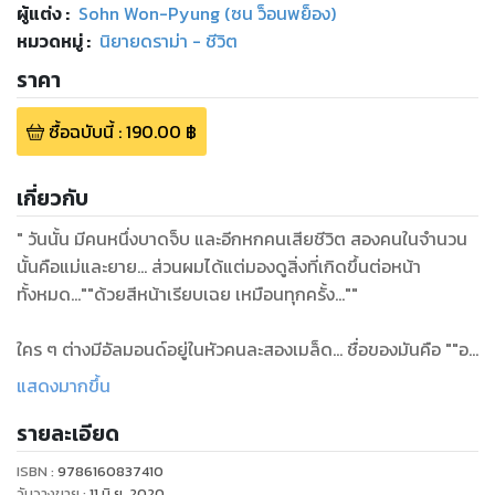
ผู้แต่ง :
Sohn Won-Pyung (ซน ว็อนพย็อง)
หมวดหมู่
:
นิยายดราม่า - ชีวิต
ราคา
ซื้อฉบับนี้
:
190.00
฿
เกี่ยวกับ
" วันนั้น มีคนหนึ่งบาดจ็บ และอีกหกคนเสียชีวิต สองคนในจำนวน
นั้นคือแม่และยาย... ส่วนผมได้แต่มองดูสิ่งที่เกิดขึ้นต่อหน้า
ทั้งหมด...""ด้วยสีหน้าเรียบเฉย เหมือนทุกครั้ง...""
ใคร ๆ ต่างมีอัลมอนด์อยู่ในหัวคนละสองเมล็ด... ชื่อของมันคือ ""อะ
มิกดาลา"" แต่ดูเหมือนอัลมอนด์ในหัวผมจะเสีย... สำหรับผมแล้ว
แสดงมากขึ้น
ความดีใจ ความเศร้า ความรัก และความกลัวมันเป็นสิ่งที่คลุมเครือ
รายละเอียด
มาก ความรู้สึก... เป็นเพียงอักษรที่เลือนรางแทบมองไม่เห็น... มัน
มากเกินไปไหมที่เด็กชายไม่สมประกอบอย่างผม ""ซอนยุนแจ"" จะ
ISBN :
9786160837410
ใฝ่ฝันว่า ""สักวันจะได้รู้สึกถึงความรัก ความเกลียด และความเจ็บ
วันวางขาย
:
11 มิ.ย. 2020