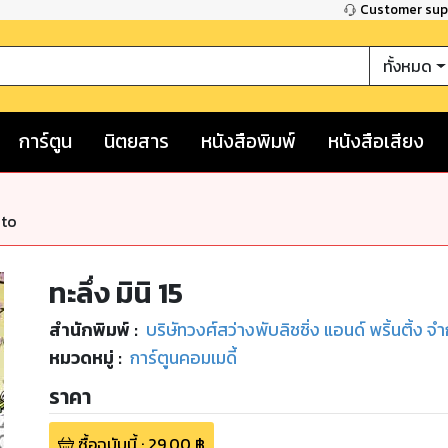
Customer su
ทั้งหมด
การ์ตูน
นิตยสาร
หนังสือพิมพ์
หนังสือเสียง
nto
ทะลึ่ง มินิ 15
สำนักพิมพ์
:
บริษัทวงศ์สว่างพับลิชชิ่ง แอนด์ พริ้นติ้ง จำ
หมวดหมู่
:
การ์ตูนคอมเมดี้
ราคา
ซื้อฉบับนี้
:
29.00
฿