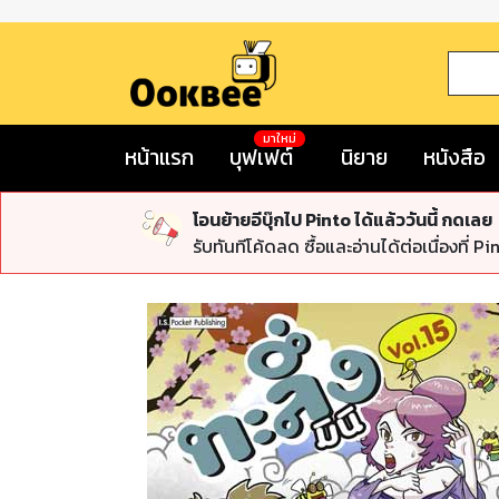
มาใหม่
หน้าแรก
บุฟเฟต์
นิยาย
หนังสือ
โอนย้ายอีบุ๊กไป Pinto ได้แล้ววันนี้ กดเลย
รับทันทีโค้ดลด ซื้อและอ่านได้ต่อเนื่องที่ Pi