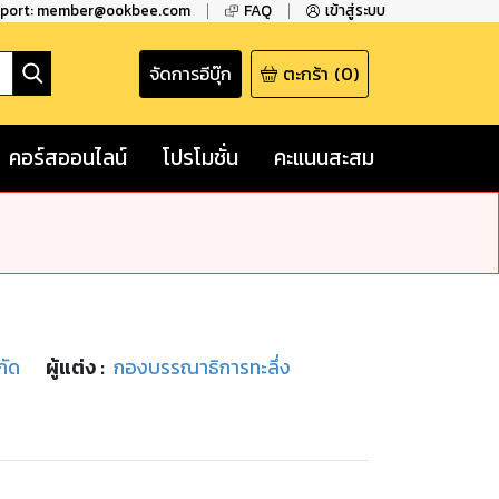
pport: member@ookbee.com
FAQ
เข้าสู่ระบบ
จัดการอีบุ๊ก
ตะกร้า
(
0
)
คอร์สออนไลน์
โปรโมชั่น
คะแนนสะสม
กัด
ผู้แต่ง :
กองบรรณาธิการทะลึ่ง