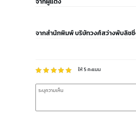
จากผู้แต่ง
จากสำนักพิมพ์ บริษัทวงศ์สว่างพับลิชชิ่ง
ให้
5
คะแนน