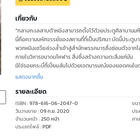
เกี่ยวกับ
"กลางทะเลสาบต้าหมิงสามารถตั้งไว้ด้วยประตูศิลาบานมห
นี่คือความมหัศจรรย์ของสถานที่ที่เป็นปริศนา บัดนี้ประตูบา
พวกหนิงเชวียล่วงล้ำเข้าสู่สำนักพรรคมารซึ่งซ่อนตัวจาก
ภายในวิหารขนาดมโหฬาร สิ่งซึ่งสร้างความตะลึงแก่มัน
มิใช่รอยกระบี่ที่เปี่ยมล้นไปด้วยเจตนารมณ์ของยอดคนใ
มิใช่คัมภีร์สวรรค์ที่ตามหา มิใช่ภูเขากระดูกและหัวกะโหลก
แสดงมากขึ้น
หากเป็นหลวงจีนชราผู้มีสารรูปผ่ายผอมดุจปีศาจ แต่กลับ
รายละเอียด
หลายสิบปีที่ผ่านมา หลวงจีนชราล่ามตรวนตน กักขังตัวเอง
นี่คงเป็นโชคชะตาให้วันนี้เรื่องราวเบื้องหลังเหตุการณ์อันเ
ISBN :
978-616-06-2047-0
ขนา
กำลังจะถูกเปิดเผยให้โลกและอนุชนรุ่นหลังได้รับรู้!!
วันวางขาย
:
09 ก.ย. 2020
ประ
"
จำนวนหน้า
:
250
หน้า
ภา
ประเภทไฟล์
:
PDF