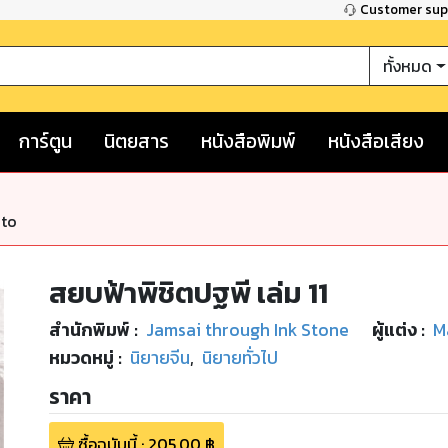
Customer su
ทั้งหมด
การ์ตูน
นิตยสาร
หนังสือพิมพ์
หนังสือเสียง
nto
สยบฟ้าพิชิตปฐพี เล่ม 11
สำนักพิมพ์
:
Jamsai through Ink Stone
ผู้แต่ง :
M
หมวดหมู่
:
นิยายจีน
,
นิยายทั่วไป
ราคา
ซื้อฉบับนี้
:
205.00
฿