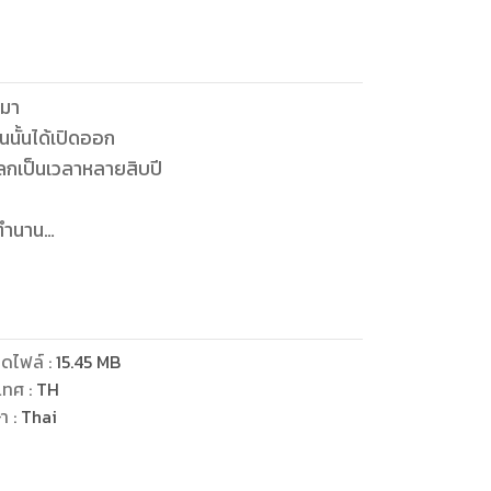
ึมา
นนั้นได้เปิดออก
โลกเป็นเวลาหลายสิบปี
นตำนาน
แผ่กลิ่นอายพุทธะออกมาไม่ขาด
เพื่อไถ่บาป
ป็นตำนานครั้งนั้น
ดไฟล์
:
15.45
MB
เทศ
:
TH
ษา
:
Thai