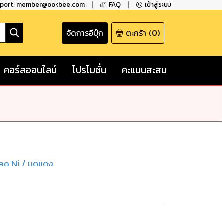
pport: member@ookbee.com
FAQ
เข้าสู่ระบบ
จัดการอีบุ๊ก
ตะกร้า
(
0
)
คอร์สออนไลน์
โปรโมชั่น
คะแนนสะสม
ao Ni / มดแดง