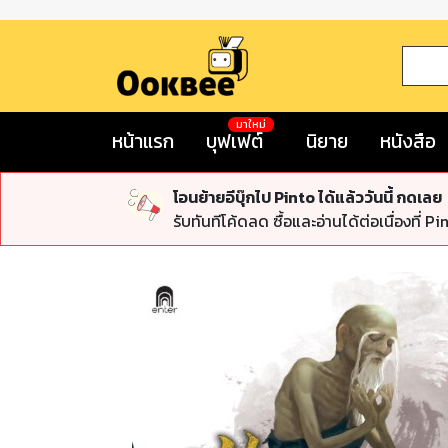
มาใหม่
หน้าแรก
บุฟเฟต์
นิยาย
หนังสือ
โอนย้ายอีบุ๊กไป Pinto ได้แล้ววันนี้ กดเลย
รับทันทีโค้ดลด ซื้อและอ่านได้ต่อเนื่องที่ Pi