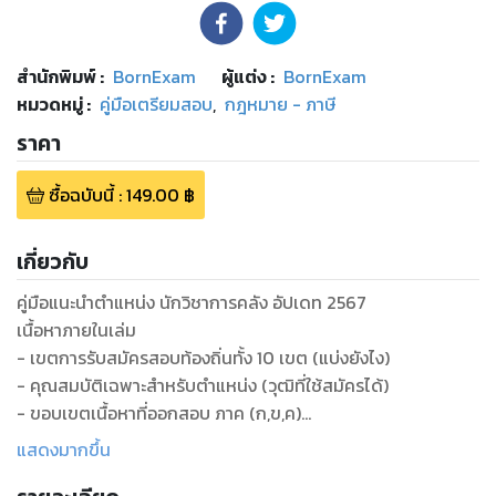
สำนักพิมพ์
:
BornExam
ผู้แต่ง :
BornExam
หมวดหมู่
:
คู่มือเตรียมสอบ
,
กฎหมาย - ภาษี
ราคา
ซื้อฉบับนี้
:
149.00
฿
เกี่ยวกับ
คู่มือแนะนำตำแหน่ง นักวิชาการคลัง อัปเดท 2567
เนื้อหาภายในเล่ม
- เขตการรับสมัครสอบท้องถิ่นทั้ง 10 เขต (แบ่งยังไง)
- คุณสมบัติเฉพาะสำหรับตำแหน่ง (วุฒิที่ใช้สมัครได้)
- ขอบเขตเนื้อหาที่ออกสอบ ภาค (ก,ข,ค)
- มาตรฐานกำหนดตำแหน่ง (ความรู้ความสามารถที่ต้องมี)
แสดงมากขึ้น
- กลุ่มสายงานที่เกื้อกูลกัน (ตำแหน่งอื่นๆ)