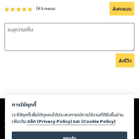
ส่งคะแนน
ให้
5
คะแนน
ส่งรีวิว
Copyright ©
2026
Storylog Co., Ltd. - สตอรี่ล็อกขอสงวนสิทธิ์ไม่รับผิดชอบ
การใช้คุกกี้
ต่อผลงานหรือเนื้อหาใดที่อัปโหลดผ่านเว็บไซต์และปรากฏว่าละเมิดสิทธิใน
ทรัพย์สินทางปัญญาของบุคคลอื่นหรือขัดต่อกฎหมายและศีลธรรม ดังนั้น ผู้อ่าน
เราใช้คุกกี้เพื่อให้ทุกคนได้ประสบการณ์การใช้งานที่ดียิ่งขึ้นอ่าน
ทุกท่านโปรดใช้วิจารณญาณในการกลั่นกรองด้วยตนเอง และหากท่านพบว่าส่วน
เพิ่มเติม
คลิก (Privacy Policy) และ (Cookie Policy)
หนึ่งส่วนใดขัดต่อกฎหมายและศีลธรรม กรุณาแจ้งมายังบริษัท เพื่อทีมงานจะได้
ดำเนินการในทันที ทั้งนี้ ทางสตอรี่ล็อกขอสงวนลิขสิทธิ์ตามพระราชบัญญัติ
ยอมรับ
ลิขสิทธิ์ พ.ศ. 2537 (ฉบับล่าสุด)