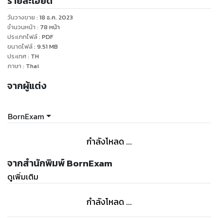
รายละเอียด
- สถิติการเรียกบรรจุปี 2560-2564 (เรียกหมดหรือไม่)
- แนวทางวิธีการเลือกเขตที่ควรสมัครสอบ (สอบที่ไหนดี)
วันวางขาย
:
18 ธ.ค. 2023
- การเรียกบรรจุข้ามเขตเรียกยังไงได้บ้าง
จำนวนหน้า
:
78
หน้า
ประเภทไฟล์
:
PDF
ขนาดไฟล์
:
9.51
MB
ประเทศ
:
TH
ภาษา
:
Thai
จากผู้แต่ง
BornExam
กำลังโหลด ...
จากสำนักพิมพ์ BornExam
ดูเพิ่มเติม
กำลังโหลด ...