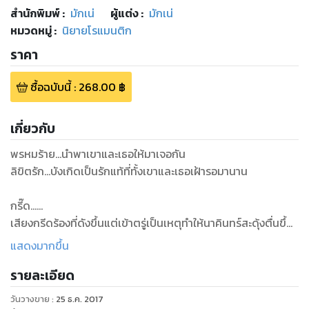
สำนักพิมพ์
:
มักเน่
ผู้แต่ง :
มักเน่
หมวดหมู่
:
นิยายโรแมนติก
ราคา
ซื้อฉบับนี้
:
268.00
฿
เกี่ยวกับ
พรหมร้าย...นำพาเขาและเธอให้มาเจอกัน
ลิขิตรัก...บังเกิดเป็นรักแท้ที่ทั้งเขาและเธอเฝ้ารอมานาน
กรี๊ด......
เสียงกรีดร้องที่ดังขึ้นแต่เข้าตรู่เป็นเหตุทำให้นาคินทร์สะดุ้งตื่นขึ้น
มาจากนิทรารมณ์อันแสนสุขทันที หัวคิ้วเข้มขมวดมุ่น ดวงตาเป็นก
แสดงมากขึ้น
ระกายคมกล้า
รายละเอียด
“ไอ้บ้า ไอ้ลามก โรคจิต แกข่มขืนฉันทำไม” นิศากรบริภาษชายหนุ่ม
ออกมาเป็นชุดพร้อมทั้งรัวกำปั้นเล็กๆ ใส่ชายหนุ่มอย่างไม่คิดจะยั้ง
วันวางขาย
:
25 ธ.ค. 2017