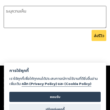
ส่งรีวิว
Copyright ©
2026
Storylog Co., Ltd. - สตอรี่ล็อกขอสงวนสิทธิ์ไม่รับผิดชอบ
การใช้คุกกี้
ต่อผลงานหรือเนื้อหาใดที่อัปโหลดผ่านเว็บไซต์และปรากฏว่าละเมิดสิทธิใน
ทรัพย์สินทางปัญญาของบุคคลอื่นหรือขัดต่อกฎหมายและศีลธรรม ดังนั้น ผู้อ่าน
เราใช้คุกกี้เพื่อให้ทุกคนได้ประสบการณ์การใช้งานที่ดียิ่งขึ้นอ่าน
ทุกท่านโปรดใช้วิจารณญาณในการกลั่นกรองด้วยตนเอง และหากท่านพบว่าส่วน
เพิ่มเติม
คลิก (Privacy Policy) และ (Cookie Policy)
หนึ่งส่วนใดขัดต่อกฎหมายและศีลธรรม กรุณาแจ้งมายังบริษัท เพื่อทีมงานจะได้
ดำเนินการในทันที ทั้งนี้ ทางสตอรี่ล็อกขอสงวนลิขสิทธิ์ตามพระราชบัญญัติ
ยอมรับ
ลิขสิทธิ์ พ.ศ. 2537 (ฉบับล่าสุด)
For support: member@ookbee.com
ปรับแต่งคุกกี้