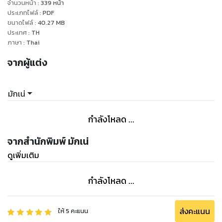
คำกล่าวหาของแม่เทพธิดาตัวน้อยของเขาทำเอานาคินทร์อึ้งไป
จำนวนหน้า
:
339
หน้า
หลายวินาที เพราะตั้งแต่เกิดมายังไม่เคยมีใครกล้าว่าเขาเช่นนี้มา
ประเภทไฟล์
:
PDF
ขนาดไฟล์
:
40.27
MB
ก่อนเลย
ประเทศ
:
TH
“คอยดูนะฉันจะพาตำรวจมาลากคอแกเข้าคุก ไอ้โจรโรคจิต” คำ
ภาษา
:
Thai
บริภาษยังคงดังขึ้นอยู่อย่างต่อเนื่อง
จากผู้แต่ง
“มันจะมากไปแล้วนะแม่คุณ ไม่ต้องมาเล่นละครเพื่อโก่งค่าตัวหรอก
น่า อยากได้เท่าไหร่ก็บอกมา ถ้าผมพอใจน่ะ....ผมจ่ายไม่อั้น บริการ
มักเน่
กำลังโหลด ...
จากสำนักพิมพ์ มักเน่
ดูเพิ่มเติม
กำลังโหลด ...
ส่งคะแนน
ให้
5
คะแนน