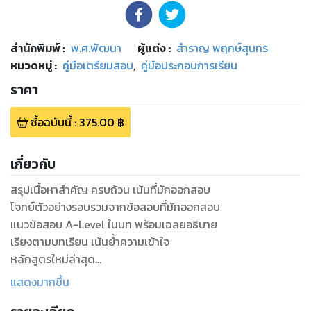
สำนักพิมพ์
:
พ.ศ.พัฒนา
ผู้แต่ง :
สำราญ พฤกษ์สุนทร
หมวดหมู่
:
คู่มือเตรียมสอบ
,
คู่มือประกอบการเรียน
ราคา
ซื้อฉบับนี้
:
375.00
฿
เกี่ยวกับ
สรุปเนื้อหาสำคัญ ครบถ้วน เน้นที่มักออกสอบ
โจทย์ตัวอย่างรอบรวมจากข้อสอบที่มักออกสอบ
แนวข้อสอบ A-Level ในบท พร้อมเฉลยอธิบาย
เรียงตามบทเรียน เน้นย้ำความเข้าใจ
หลักสูตรใหม่ล่าสุด
แสดงมากขึ้น
สรุปเนื้อหาวิชาเคมี ม.4-6 แบบเข้มข้น ครอบคลุมทุกบท พร้อม