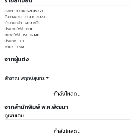
รายละเอียด
ด้วยตัวอย่างข้อสอบเก่าเข้ามหาวิทยาลัยในแต่ละบทพร้อมเฉลย
อย่างละเอียด พร้อมการวิเคราะห์ข้อสอบ เล่มเดียวจบครบทุกบท
ISBN :
9786162019371
สำหรับน้องตั้งแต่ชั้น ม.4 จนถึง ม.6 ใช้เตรียมตัวสอบปลายภาค
วันวางขาย
:
31 ส.ค. 2023
หรือสอบเข้าหมาวิทยาลัยทุกระบบ
จำนวนหน้า
:
669
หน้า
ประเภทไฟล์
:
PDF
ขนาดไฟล์
:
158.16
MB
ประเทศ
:
TH
ภาษา
:
Thai
จากผู้แต่ง
สำราญ พฤกษ์สุนทร
กำลังโหลด ...
จากสำนักพิมพ์ พ.ศ.พัฒนา
ดูเพิ่มเติม
กำลังโหลด ...