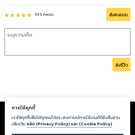
ส่งคะแนน
ให้
5
คะแนน
ส่งรีวิว
Copyright ©
2026
Storylog Co., Ltd. - สตอรี่ล็อกขอสงวนสิทธิ์ไม่รับผิดชอบ
การใช้คุกกี้
ต่อผลงานหรือเนื้อหาใดที่อัปโหลดผ่านเว็บไซต์และปรากฏว่าละเมิดสิทธิใน
ทรัพย์สินทางปัญญาของบุคคลอื่นหรือขัดต่อกฎหมายและศีลธรรม ดังนั้น ผู้อ่าน
เราใช้คุกกี้เพื่อให้ทุกคนได้ประสบการณ์การใช้งานที่ดียิ่งขึ้นอ่าน
ทุกท่านโปรดใช้วิจารณญาณในการกลั่นกรองด้วยตนเอง และหากท่านพบว่าส่วน
เพิ่มเติม
คลิก (Privacy Policy) และ (Cookie Policy)
หนึ่งส่วนใดขัดต่อกฎหมายและศีลธรรม กรุณาแจ้งมายังบริษัท เพื่อทีมงานจะได้
ดำเนินการในทันที ทั้งนี้ ทางสตอรี่ล็อกขอสงวนลิขสิทธิ์ตามพระราชบัญญัติ