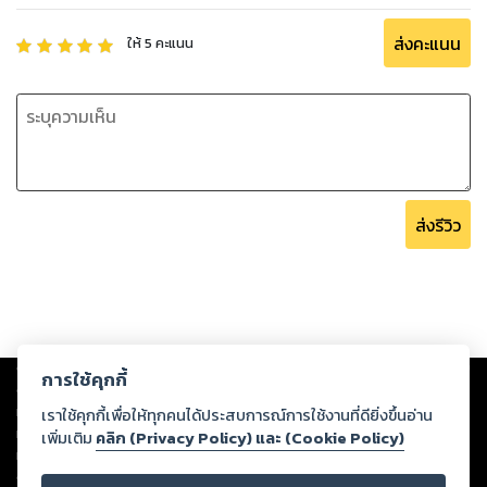
ส่งคะแนน
ให้
5
คะแนน
ส่งรีวิว
Copyright ©
2026
Storylog Co., Ltd. - สตอรี่ล็อกขอสงวนสิทธิ์ไม่รับผิดชอบ
การใช้คุกกี้
ต่อผลงานหรือเนื้อหาใดที่อัปโหลดผ่านเว็บไซต์และปรากฏว่าละเมิดสิทธิใน
ทรัพย์สินทางปัญญาของบุคคลอื่นหรือขัดต่อกฎหมายและศีลธรรม ดังนั้น ผู้อ่าน
เราใช้คุกกี้เพื่อให้ทุกคนได้ประสบการณ์การใช้งานที่ดียิ่งขึ้นอ่าน
ทุกท่านโปรดใช้วิจารณญาณในการกลั่นกรองด้วยตนเอง และหากท่านพบว่าส่วน
เพิ่มเติม
คลิก (Privacy Policy) และ (Cookie Policy)
หนึ่งส่วนใดขัดต่อกฎหมายและศีลธรรม กรุณาแจ้งมายังบริษัท เพื่อทีมงานจะได้
ดำเนินการในทันที ทั้งนี้ ทางสตอรี่ล็อกขอสงวนลิขสิทธิ์ตามพระราชบัญญัติ