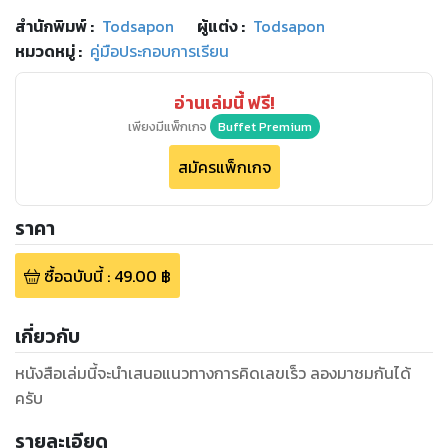
สำนักพิมพ์
:
Todsapon
ผู้แต่ง :
Todsapon
หมวดหมู่
:
คู่มือประกอบการเรียน
อ่านเล่มนี้ ฟรี!
เพียงมีแพ็กเกจ
Buffet Premium
สมัครแพ็กเกจ
ราคา
ซื้อฉบับนี้
:
49.00
฿
เกี่ยวกับ
หนังสือเล่มนี้จะนำเสนอแนวทางการคิดเลขเร็ว ลองมาชมกันได้
ครับ
รายละเอียด