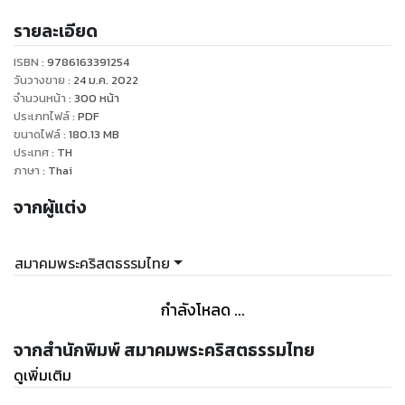
พระธรรมการเขียนจะอยู่ในรูปแบบร้อยกรองหรือบทกวี
รายละเอียด
หนังสือเล่มนี้จะช่วยให้ผู้อ่านเข้าถึงความรู้สึกของผู้เขียนพระธรรม
ทั้งสองนี้
ISBN :
9786163391254
วันวางขาย
:
24 ม.ค. 2022
จำนวนหน้า
:
300
หน้า
ประเภทไฟล์
:
PDF
ขนาดไฟล์
:
180.13
MB
ประเทศ
:
TH
ภาษา
:
Thai
จากผู้แต่ง
สมาคมพระคริสตธรรมไทย
กำลังโหลด ...
จากสำนักพิมพ์ สมาคมพระคริสตธรรมไทย
ดูเพิ่มเติม