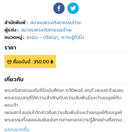
สำนักพิมพ์
:
สมาคมพระคริสตธรรมไทย
ผู้แต่ง :
สมาคมพระคริสตธรรมไทย
หมวดหมู่
:
ธรรมะ - ปรัชญา
,
ความรู้ทั่วไป
ราคา
ซื้อฉบับนี้
:
350.00
฿
เกี่ยวกับ
พระคริสตธรรมคัมภีร์ฉบับศึกษา กวีนิพนธ์ สดุดี เพลงซาโลมอน
พระธรรมสดุดีให้ความสำคัญกับความสัมพันธ์ระหว่างมนุษย์กับ
พระเจ้า
เพลงซาโลมอนได้กล่าวถึงความสัมพันธ์ระหว่างมนุษย์กับมนุษย์
พระธรรมทั้งสองเล่มยังเน้นการถ่ายทอดความรู้สึกอย่างซื่อตรง
และจริงจัง
แสดงมากขึ้น