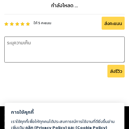
กำลังโหลด ...
ส่งคะแนน
ให้
5
คะแนน
ส่งรีวิว
Copyright ©
2026
Storylog Co., Ltd. - สตอรี่ล็อกขอสงวนสิทธิ์ไม่รับผิดชอบ
การใช้คุกกี้
ต่อผลงานหรือเนื้อหาใดที่อัปโหลดผ่านเว็บไซต์และปรากฏว่าละเมิดสิทธิใน
ทรัพย์สินทางปัญญาของบุคคลอื่นหรือขัดต่อกฎหมายและศีลธรรม ดังนั้น ผู้อ่าน
เราใช้คุกกี้เพื่อให้ทุกคนได้ประสบการณ์การใช้งานที่ดียิ่งขึ้นอ่าน
ทุกท่านโปรดใช้วิจารณญาณในการกลั่นกรองด้วยตนเอง และหากท่านพบว่าส่วน
เพิ่มเติม
คลิก (Privacy Policy) และ (Cookie Policy)