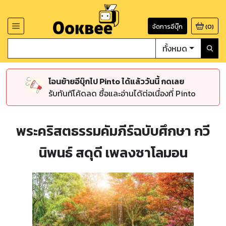
จัดการอีบุ๊ก
(
0
)
ทั้งหมด
โอนย้ายอีบุ๊กไป Pinto ได้แล้ววันนี้ กดเลย
รับทันทีโค้ดลด ซื้อและอ่านได้ต่อเนื่องที่ Pinto
พระคริสตธรรมคัมภีร์ฉบับศึกษา กวี
นิพนธ์ สดุดี เพลงซาโลมอน