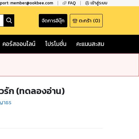
pport: member@ookbee.com
FAQ
เข้าสู่ระบบ
จัดการอีบุ๊ก
ตะกร้า
(
0
)
คอร์สออนไลน์
โปรโมชั่น
คะแนนสะสม
วรัก (ทดลองอ่าน)
ญญาธร