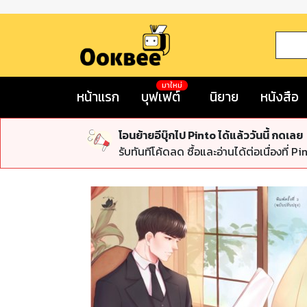
มาใหม่
หน้าแรก
บุฟเฟต์
นิยาย
หนังสือ
โอนย้ายอีบุ๊กไป Pinto ได้แล้ววันนี้ กดเลย
รับทันทีโค้ดลด ซื้อและอ่านได้ต่อเนื่องที่ Pi