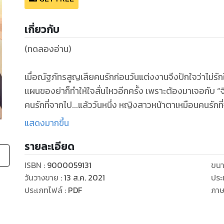
เกี่ยวกับ
(ทดลองอ่าน)
เมื่อณัฐภัทรสูญเสียคนรักก่อนวันแต่งงานจึงปักใจว่าไม่รัก
เเผนของย่าก็ทำให้ใจสั่นไหวอีกครั้ง เพราะต้องมาเจอกับ “จิรภ
คนรักที่จากไป...แล้ววันหนึ่ง หญิงสาวหน้าตาเหมือนคนรักที่จากไปปรากฏขึ้น ...?! “
ครับ”
แสดงมากขึ้น
รายละเอียด
ISBN :
9000059131
ขนา
วันวางขาย
:
13 ส.ค. 2021
ประ
ประเภทไฟล์
:
PDF
ภา