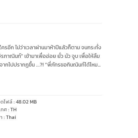
ใครอีก ไม่ว่าเวลาผ่านมาห้าปีแล้วก็ตาม จนกระทั่ง
าณินท์” เข้ามาเพื่ออ่อย ยั่ว นัว จูบ เพื่อให้ลืม
พี่ภัทรขอกินณินท์ได้ไหม
ดไฟล์
:
48.02
MB
เทศ
:
TH
ษา
:
Thai