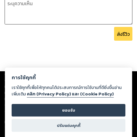
ส่งรีวิว
Copyright ©
2026
Storylog Co., Ltd. - สตอรี่ล็อกขอสงวนสิทธิ์ไม่รับผิดชอบ
การใช้คุกกี้
ต่อผลงานหรือเนื้อหาใดที่อัปโหลดผ่านเว็บไซต์และปรากฏว่าละเมิดสิทธิใน
ทรัพย์สินทางปัญญาของบุคคลอื่นหรือขัดต่อกฎหมายและศีลธรรม ดังนั้น ผู้อ่าน
เราใช้คุกกี้เพื่อให้ทุกคนได้ประสบการณ์การใช้งานที่ดียิ่งขึ้นอ่าน
ทุกท่านโปรดใช้วิจารณญาณในการกลั่นกรองด้วยตนเอง และหากท่านพบว่าส่วน
เพิ่มเติม
คลิก (Privacy Policy) และ (Cookie Policy)
หนึ่งส่วนใดขัดต่อกฎหมายและศีลธรรม กรุณาแจ้งมายังบริษัท เพื่อทีมงานจะได้
ดำเนินการในทันที ทั้งนี้ ทางสตอรี่ล็อกขอสงวนลิขสิทธิ์ตามพระราชบัญญัติ
ยอมรับ
ลิขสิทธิ์ พ.ศ. 2537 (ฉบับล่าสุด)
For support: member@ookbee.com
ปรับแต่งคุกกี้
Version
1.3.17