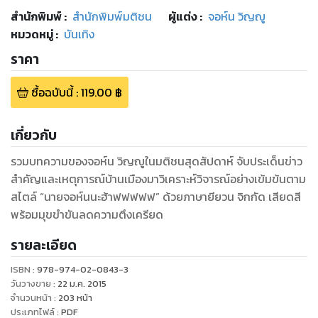
สำนักพิมพ์
:
สำนักพิมพ์มติชน
ผู้แต่ง :
จอห์น วิญญู
หมวดหมู่
:
บันเทิง
ราคา
ซื้อฉบับนี้
:
119.00
฿
เกี่ยวกับ
รวมบทความของจอห์น วิญญูในมติชนสุดสัปดาห์ จับประเด็นข่าว
สำคัญและเหตุการณ์บ้านเมืองมาวิเคราะห์วิจารณ์อย่างเข้มข้นตาม
สไตล์ “นายจอห์นนะฮ้าฟฟฟฟฟ” ด้วยภาษายียวน จิกกัด เสียดสี
พร้อมมุขขำขันลดความตึงเครียด
รายละเอียด
ISBN :
978-974-02-0843-3
วันวางขาย
:
22 ม.ค. 2015
จำนวนหน้า
:
203
หน้า
ประเภทไฟล์
:
PDF