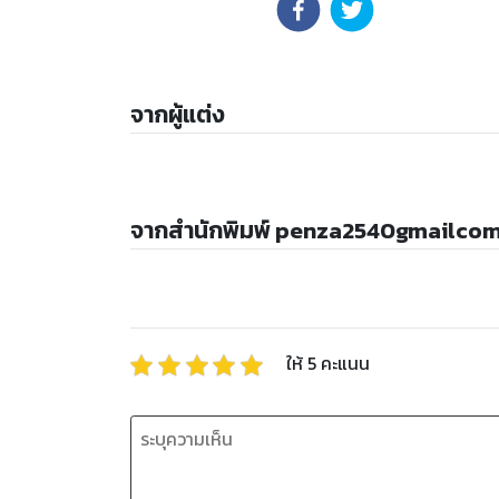
จากผู้แต่ง
จากสำนักพิมพ์ penza2540gmailco
ให้
5
คะแนน