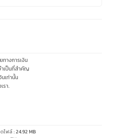
ายทางการเงิน
จำเป็นที่สำคัญ
นเท่านั้น
งเรา.
ฎแรงดึงดูดเงิน
เพิ่มโอกาสในการเงิน
วามรู้ของคุณ
ดไฟล์
:
24.92
MB