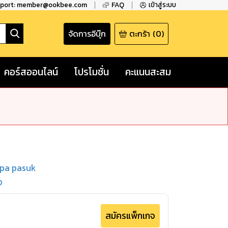
pport: member@ookbee.com
FAQ
เข้าสู่ระบบ
จัดการอีบุ๊ก
ตะกร้า
(
0
)
คอร์สออนไลน์
โปรโมชั่น
คะแนนสะสม
pa pasuk
ง
สมัครแพ็กเกจ