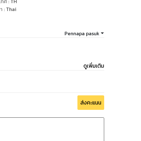
เทศ
:
TH
ษา
:
Thai
ารเงินของคุณ.
Pennapa pasuk
เงิน." ให้เริ่มความมุ่งมั่นของคุณ
สร้างสถานการณ์
ดูเพิ่มเติม
ของคุณ !
ส่งคะแนน