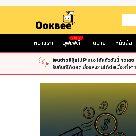
มาใหม่
หน้าแรก
บุฟเฟต์
นิยาย
หนังสือ
โอนย้ายอีบุ๊กไป Pinto ได้แล้ววันนี้ กดเลย
รับทันทีโค้ดลด ซื้อและอ่านได้ต่อเนื่องที่ Pi