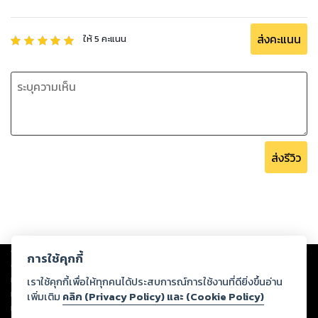
ส่งคะแนน
ให้
5
คะแนน
ส่งรีวิว
Copyright ©
2026
Storylog Co., Ltd. - สตอรี่ล็อกขอสงวนสิทธิ์ไม่รับผิดชอบ
การใช้คุกกี้
ต่อผลงานหรือเนื้อหาใดที่อัปโหลดผ่านเว็บไซต์และปรากฏว่าละเมิดสิทธิใน
ทรัพย์สินทางปัญญาของบุคคลอื่นหรือขัดต่อกฎหมายและศีลธรรม ดังนั้น ผู้อ่าน
เราใช้คุกกี้เพื่อให้ทุกคนได้ประสบการณ์การใช้งานที่ดียิ่งขึ้นอ่าน
ทุกท่านโปรดใช้วิจารณญาณในการกลั่นกรองด้วยตนเอง และหากท่านพบว่าส่วน
เพิ่มเติม
คลิก (Privacy Policy) และ (Cookie Policy)
หนึ่งส่วนใดขัดต่อกฎหมายและศีลธรรม กรุณาแจ้งมายังบริษัท เพื่อทีมงานจะได้