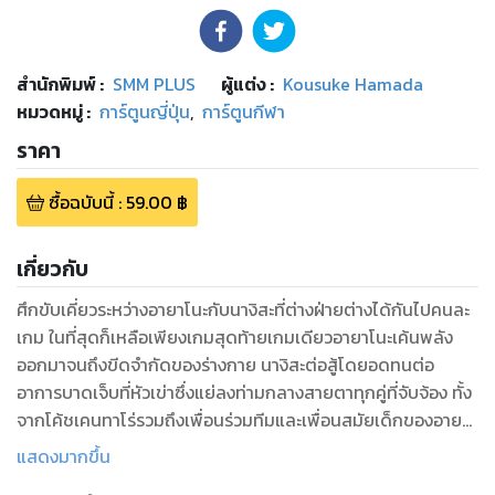
สำนักพิมพ์
:
SMM PLUS
ผู้แต่ง :
Kousuke Hamada
หมวดหมู่
:
การ์ตูนญี่ปุ่น
,
การ์ตูนกีฬา
ราคา
ซื้อฉบับนี้
:
59.00
฿
เกี่ยวกับ
ศึกขับเคี่ยวระหว่างอายาโนะกับนางิสะที่ต่างฝ่ายต่างได้กันไปคนละ
เกม ในที่สุดก็เหลือเพียงเกมสุดท้ายเกมเดียวอายาโนะเค้นพลัง
ออกมาจนถึงขีดจำกัดของร่างกาย นางิสะต่อสู้โดยอดทนต่อ
อาการบาดเจ็บที่หัวเข่าซึ่งแย่ลงท่ามกลางสายตาทุกคู่ที่จับจ้อง ทั้ง
จากโค้ชเคนทาโร่รวมถึงเพื่อนร่วมทีมและเพื่อนสมัยเด็กของอายา
โนะ นัดชิงชนะเลิศของอินเตอร์ไฮรอบคัดเลือกที่ไม่มีใครยอมใคร
แสดงมากขึ้น
ใกล้จะตัดสินชี้ขาดแล้ว!