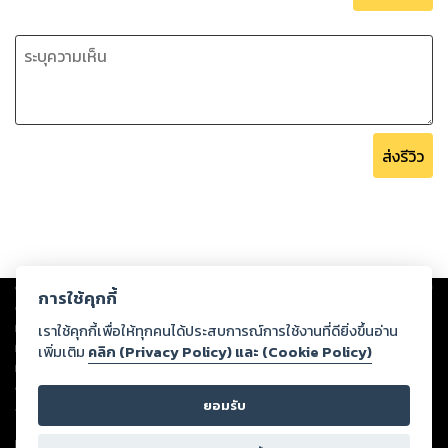
ส่งรีวิว
Copyright ©
2026
Storylog Co., Ltd. - สตอรี่ล็อกขอสงวนสิทธิ์ไม่รับผิดชอบ
การใช้คุกกี้
ต่อผลงานหรือเนื้อหาใดที่อัปโหลดผ่านเว็บไซต์และปรากฏว่าละเมิดสิทธิใน
ทรัพย์สินทางปัญญาของบุคคลอื่นหรือขัดต่อกฎหมายและศีลธรรม ดังนั้น ผู้อ่าน
เราใช้คุกกี้เพื่อให้ทุกคนได้ประสบการณ์การใช้งานที่ดียิ่งขึ้นอ่าน
ทุกท่านโปรดใช้วิจารณญาณในการกลั่นกรองด้วยตนเอง และหากท่านพบว่าส่วน
เพิ่มเติม
คลิก (Privacy Policy) และ (Cookie Policy)
หนึ่งส่วนใดขัดต่อกฎหมายและศีลธรรม กรุณาแจ้งมายังบริษัท เพื่อทีมงานจะได้
ดำเนินการในทันที ทั้งนี้ ทางสตอรี่ล็อกขอสงวนลิขสิทธิ์ตามพระราชบัญญัติ
ยอมรับ
ลิขสิทธิ์ พ.ศ. 2537 (ฉบับล่าสุด)
For support: member@ookbee.com