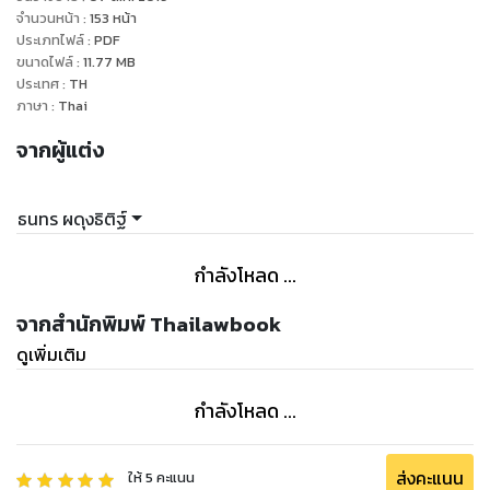
หนังสือเล่มนี้ เพื่อให้ผู้ที่สนใจได้ทำการศึกษาต่อไป
จำนวนหน้า
:
153
หน้า
ประเภทไฟล์
:
PDF
ขนาดไฟล์
:
11.77
MB
ประเทศ
:
TH
ภาษา
:
Thai
จากผู้แต่ง
ธนทร ผดุงธิติฐ์
กำลังโหลด ...
จากสำนักพิมพ์ Thailawbook
ดูเพิ่มเติม
กำลังโหลด ...
ส่งคะแนน
ให้
5
คะแนน