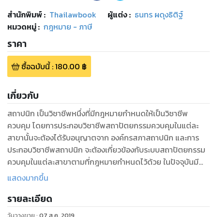
สำนักพิมพ์
:
Thailawbook
ผู้แต่ง :
ธนทร ผดุงธิติฐ์
หมวดหมู่
:
กฎหมาย - ภาษี
ราคา
ซื้อฉบับนี้
:
180.00
฿
เกี่ยวกับ
สถาปนิก เป็นวิชาชีพหนึ่งที่มีกฎหมายกำหนดให้เป็นวิชาชีพ
ควบคุม โดยการประกอบวิชาชีพสถาปัตยกรรมควบคุมในแต่ละ
สาขานั้นจะต้องได้รับอนุญาตจาก องค์กรสภาสถาปนิก และการ
ประกอบวิชาชีพสถาปนิก จะต้องเกี่ยวข้องกับระบบสถาปัตยกรรม
ควบคุมในแต่ละสาขาตามที่กฎหมายกำหนดไว้ด้วย ในปัจจุบันมี
กฎหมายที่บัญญัติถึงสิทธิและอำนาจหน้าที่ของ “สถาปนิก” “สภา
แสดงมากขึ้น
สถาปนิก” และ “วิชาชีพสถาปัตยกรรมควบคุม” ไว้เป็นจำนวนมาก
รายละเอียด
ถึง 17 ฉบับ 98 มาตรา ผู้เขียนจึงได้ทำการรวบรวมข้อกฎหมาย
เกี่ยวกับ “สถาปนิก สภาสถาปนิก สถาปัตยกรรมควบคุม” ไว้ใน
วันวางขาย
:
07 ส.ค. 2019