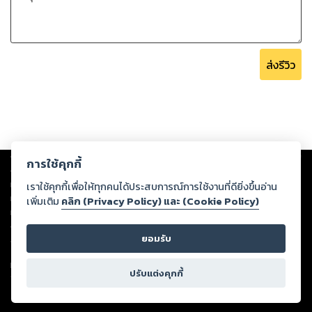
ส่งรีวิว
Copyright ©
2026
Storylog Co., Ltd. - สตอรี่ล็อกขอสงวนสิทธิ์ไม่รับผิดชอบ
การใช้คุกกี้
ต่อผลงานหรือเนื้อหาใดที่อัปโหลดผ่านเว็บไซต์และปรากฏว่าละเมิดสิทธิใน
ทรัพย์สินทางปัญญาของบุคคลอื่นหรือขัดต่อกฎหมายและศีลธรรม ดังนั้น ผู้อ่าน
เราใช้คุกกี้เพื่อให้ทุกคนได้ประสบการณ์การใช้งานที่ดียิ่งขึ้นอ่าน
ทุกท่านโปรดใช้วิจารณญาณในการกลั่นกรองด้วยตนเอง และหากท่านพบว่าส่วน
เพิ่มเติม
คลิก (Privacy Policy) และ (Cookie Policy)
หนึ่งส่วนใดขัดต่อกฎหมายและศีลธรรม กรุณาแจ้งมายังบริษัท เพื่อทีมงานจะได้
ดำเนินการในทันที ทั้งนี้ ทางสตอรี่ล็อกขอสงวนลิขสิทธิ์ตามพระราชบัญญัติ
ยอมรับ
ลิขสิทธิ์ พ.ศ. 2537 (ฉบับล่าสุด)
For support: member@ookbee.com
ปรับแต่งคุกกี้
Version
1.3.17