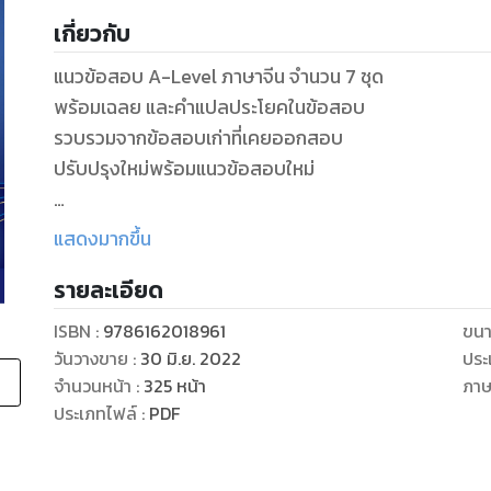
เกี่ยวกับ
แนวข้อสอบ A-Level ภาษาจีน จำนวน 7 ชุด
พร้อมเฉลย และคำแปลประโยคในข้อสอบ
รวบรวมจากข้อสอบเก่าที่เคยออกสอบ
ปรับปรุงใหม่พร้อมแนวข้อสอบใหม่
โดย Wang jin Bo
แสดงมากขึ้น
รายละเอียด
หนังสือแนวข้อสอบ A-Level ภาษาจีน
รวบรวมแนวข้อสอบ A-Level ภาษาจีน โดยเทียบจากข้อสอ
ISBN :
9786162018961
ขนา
แปลประโยคในข้อสอบ ครอบคลุมทั้งความรู้พื้นฐาน (ไวย
วันวางขาย
:
30 มิ.ย. 2022
ประ
อ่าน การสังเคราะห์ วิเคราะห์ เป็นต้น)
จำนวนหน้า
:
325
หน้า
ภา
ปรับปรุงใหม่พร้อมแนวข้อสอบ เสมือนข้อสอบจริงปีล่าสุด เ
ประเภทไฟล์
:
PDF
ข้อสอบ พร้อมเพิ่มประสบการณ์ในการทำข้อสอบเสมือนจร