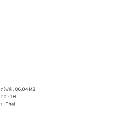
บเก่าที่เคยออก จำนวน 7 ชุด พร้อมเฉลยและคำ
ดไฟล์
:
86.04
MB
ากรณ์ หลักภาษา) และ ความถนัดทางภาษา (การ
เทศ
:
TH
ษา
:
Thai
พื่อให้นักเรียนได้ฝึกฝนและรู้แนวทางของ
ิง