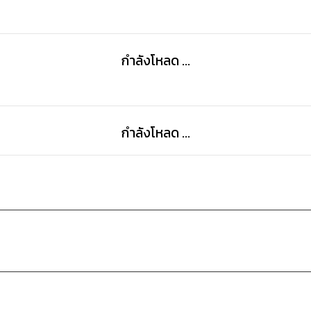
กำลังโหลด ...
- แนวข้อสอบ A-Level ภาษาจีน จำนวน 7 ชุด
- พร้อมเฉลย และคำแปลประโยคในข้อสอบ
กำลังโหลด ...
- รวบรวมจากข้อสอบเก่าที่เคยออกสอบ
- ปรับปรุงใหม่พร้อมแนวข้อสอบปีล่าสุด