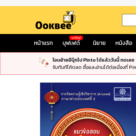
มาใหม่
หน้าแรก
บุฟเฟต์
นิยาย
หนังสือ
โอนย้ายอีบุ๊กไป Pinto ได้แล้ววันนี้ กดเลย
รับทันทีโค้ดลด ซื้อและอ่านได้ต่อเนื่องที่ Pi