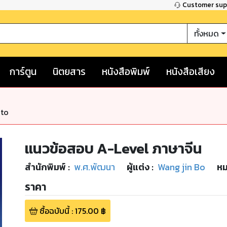
Customer su
ทั้งหมด
การ์ตูน
นิตยสาร
หนังสือพิมพ์
หนังสือเสียง
nto
แนวข้อสอบ A-Level ภาษาจีน
สำนักพิมพ์
:
พ.ศ.พัฒนา
ผู้แต่ง :
Wang jin Bo
หม
ราคา
ซื้อฉบับนี้
:
175.00
฿