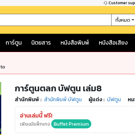
Customer su
ทั้งหมด
การ์ตูน
นิตยสาร
หนังสือพิมพ์
หนังสือเสียง
nto
การ์ตูนตลก บัฟตูน เล่ม8
สำนักพิมพ์
:
สำนักพิมพ์ บัฟตูน
ผู้แต่ง :
บัฟตูน
หม
อ่านเล่มนี้ ฟรี!
เพียงมีแพ็กเกจ
Buffet Premium