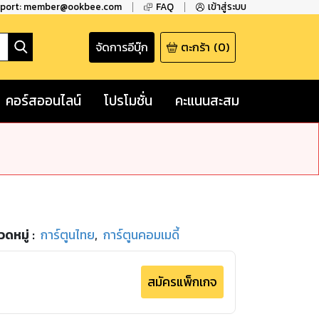
pport: member@ookbee.com
FAQ
เข้าสู่ระบบ
จัดการอีบุ๊ก
ตะกร้า
(
0
)
คอร์สออนไลน์
โปรโมชั่น
คะแนนสะสม
วดหมู่
:
การ์ตูนไทย
,
การ์ตูนคอมเมดี้
สมัครแพ็กเกจ