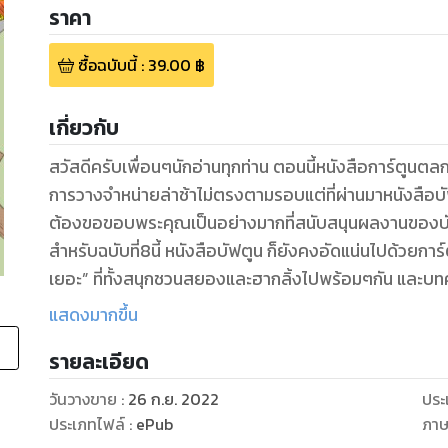
ราคา
ซื้อฉบับนี้
:
39.00
฿
เกี่ยวกับ
สวัสดีครับเพื่อนๆนักอ่านทุกท่าน ตอนนี้หนังสือการ์ตูนตลก 
การวางจำหน่ายล่าช้าไม่ตรงตามรอบแต่ที่ผ่านมาหนังสือบัฟต
ต้องขอขอบพระคุณเป็นอย่างมากที่สนับสนุนผลงานของบ
สำหรับฉบับที่8นี้ หนังสือบัฟตูน ก็ยังคงอัดแน่นไปด้วยการ
เยอะ” ที่ทั้งสนุกชวนสยองและฮากลิ้งไปพร้อมๆกัน และบทค
ต่างๆมาบอกเล่าให้ฟัง
แสดงมากขึ้น
สุดท้ายนี้ก็เช่นเดิมครับ ฝากสนับสนุนผลงานของสำนักพิ
รายละเอียด
เพิ่มเติมหนังสือใหม่ๆที่หลากหลายมากขึ้นก็ฝากติดตามแล
ในการพัฒนาหนังสือบัฟตูนให้ดียิ่งขึ้น
วันวางขาย
:
26 ก.ย. 2022
ประ
ขอบคุณมากครับ
ประเภทไฟล์
:
ePub
ภา