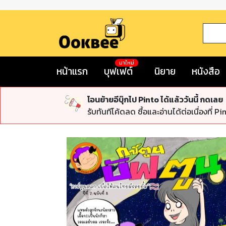
มาใหม่
หน้าแรก
บุฟเฟต์
นิยาย
หนังสือ
โอนย้ายอีบุ๊กไป Pinto ได้แล้ววันนี้ กดเลย
รับทันทีโค้ดลด ซื้อและอ่านได้ต่อเนื่องที่ Pi