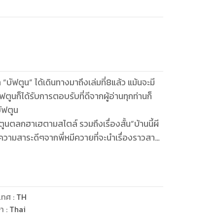
“บัฟตูน” ได้เดินทางมาถึงเล่มที่8แล้ว แม้นจะมี
ูนก็ได้รับการตอบรับที่ดีจากผู้อ่านทุกท่านก็
ัฟตูน
์ตูนตลกฮาเฮตามสไตล์ รวมถึงเรื่องสั้น”บ้านนี้ผี
วามสาระดีๆจากพี่หมีควายที่จะนำเรื่องราวสาระ
มพ์บัฟตูนกันด้วยนะครับ ต่อไปทางเราจะพยายาม
ะติชมกันได้ เพราะทุกคำติชมคือพลังคือแนวทาง
เทศ
:
TH
ษา
:
Thai