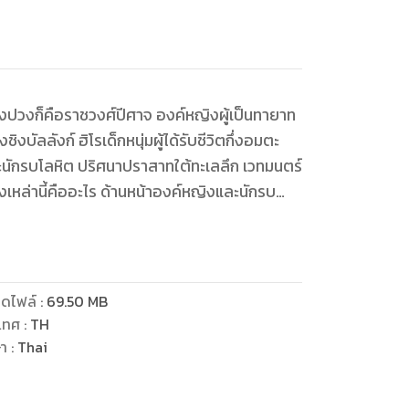
ทั้งปวงก็คือราชวงศ์ปีศาจ องค์หญิงผู้เป็นทายาท
ัลลังก์ ฮิโรเด็กหนุ่มผู้ได้รับชีวิตกึ่งอมตะ
นักรบโลหิต ปริศนาปราสาทใต้ทะเลลึก เวทมนตร์
เหล่านี้คืออะไร ด้านหน้าองค์หญิงและนักรบ
ดไฟล์
:
69.50
MB
เทศ
:
TH
ษา
:
Thai