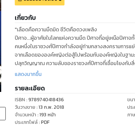
เกี่ยวกับ
"เลือดคือความมืดมิด ชีวิตคือดวงเพลิง
ปีศาจ...ผู้อาศัยในโลกแห่งความมืด ปีศาจที่อยู่เหนือปีศาจ
คนหนึ่งในราชวงศ์ปีศาจกำลังอยู่ท่ามกลางสงครามการแย่งชิงบ
จากเลือดขององค์หญิงต่อสู้ไปพร้อมกับองค์หญิงในฐานะ
ปลุกวิญญาณ ความลับของราชวงศ์ปีศาจที่เชื่อมโยงกับสิ่ง
โลหิตมีความมืดมิดอันน่าสะพรึงกลัวรอพวกเขาอยู่!"
แสดงมากขึ้น
รายละเอียด
ISBN :
9789740418436
ขนา
วันวางขาย
:
13 ก.พ. 2018
ประ
จำนวนหน้า
:
193
หน้า
ภา
ประเภทไฟล์
:
PDF