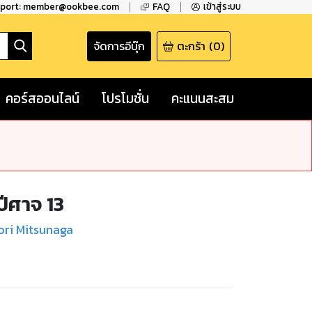
pport: member@ookbee.com
FAQ
เข้าสู่ระบบ
จัดการอีบุ๊ก
ตะกร้า
(
0
)
คอร์สออนไลน์
โปรโมชั่น
คะแนนสะสม
ปีศาจ 13
ori Mitsunaga