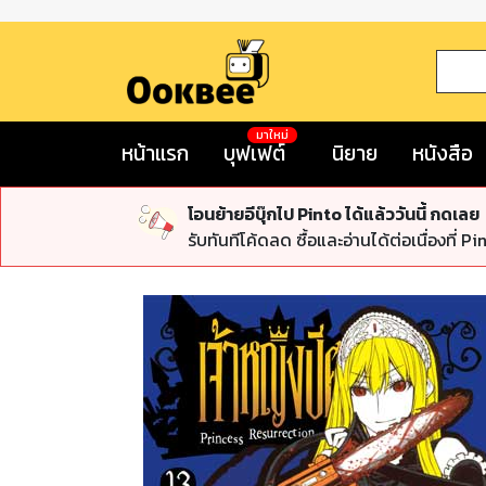
มาใหม่
หน้าแรก
บุฟเฟต์
นิยาย
หนังสือ
โอนย้ายอีบุ๊กไป Pinto ได้แล้ววันนี้ กดเลย
รับทันทีโค้ดลด ซื้อและอ่านได้ต่อเนื่องที่ Pi