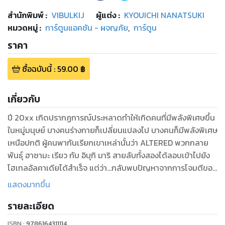
สำนักพิมพ์
:
VIBULKIJ
ผู้แต่ง :
KYOUICHI NANATSUKI
หมวดหมู่
:
การ์ตูนแอคชัน - ผจญภัย
,
การ์ตูน
ราคา
ซื้อฉบับนี้
:
59.00
฿
เกี่ยวกับ
ปี 20xx เกิดปรากฏการณ์ประหลาดทำให้เกิดคนที่มีพลังพิเศษขึ้น
ในหมู่มนุษย์ บางคนร่างกายก็เปลี่ยนแปลงไป บางคนก็มีพลังพิเศษ
เหนือปกติ ผู้คนพากันเรียกเขาเหล่านั้นว่า ALTERED พวกกลาย
พันธุ์ ฮาซามะ เรียว กับ อิบุกิ มาริ สายลับทั้งสองได้ลอบเข้าไปยัง
โฮเทลอัลคาเดียได้สำเร็จ แต่ว่า...กลับพบปัญหาจากการโจมตีของ
ALTERED HOUSE ที่ซ่อนตัวอยู่!! แล้วทั้งสองคนจะเอาตัวรอดจาก
แสดงมากขึ้น
วิกฤติครั้งนี้ได้หรือไม่? และแล้วพลังที่ซ่อนอยู่ของฮาซามะ เรียวก็
รายละเอียด
สำแดงฤทธิ์---!!
ISBN :
9786164311114