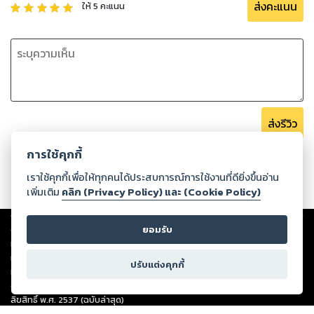
ส่งคะแนน
ให้
5
คะแนน
ส่งรีวิว
การใช้คุกกี้
เราใช้คุกกี้เพื่อให้ทุกคนได้ประสบการณ์การใช้งานที่ดียิ่งขึ้นอ่าน
เพิ่มเติม
คลิก (Privacy Policy) และ (Cookie Policy)
Copyright ©
2026
Storylog Co., Ltd. - สตอรี่ล็อกขอสงวนสิทธิ์ไม่รับผิดชอบ
ต่อผลงานหรือเนื้อหาใดที่อัปโหลดผ่านเว็บไซต์และปรากฏว่าละเมิดสิทธิใน
ยอมรับ
ทรัพย์สินทางปัญญาของบุคคลอื่นหรือขัดต่อกฎหมายและศีลธรรม ดังนั้น ผู้อ่าน
ทุกท่านโปรดใช้วิจารณญาณในการกลั่นกรองด้วยตนเอง และหากท่านพบว่าส่วน
ปรับแต่งคุกกี้
หนึ่งส่วนใดขัดต่อกฎหมายและศีลธรรม กรุณาแจ้งมายังบริษัท เพื่อทีมงานจะได้
ดำเนินการในทันที ทั้งนี้ ทางสตอรี่ล็อกขอสงวนลิขสิทธิ์ตามพระราชบัญญัติ
ลิขสิทธิ์ พ.ศ. 2537 (ฉบับล่าสุด)