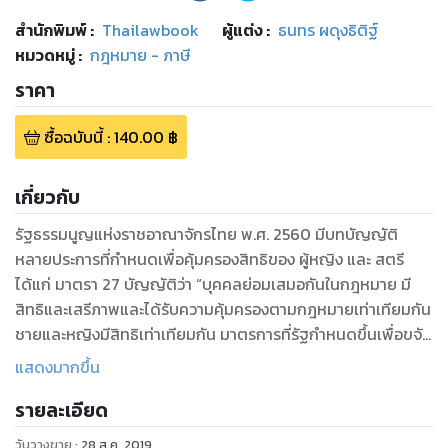
สำนักพิมพ์
:
Thailawbook
ผู้แต่ง :
ธนทร ผดุงธิติฐ์
หมวดหมู่
:
กฎหมาย - ภาษี
ราคา
ซื้อฉบับนี้
:
140.00
฿
เกี่ยวกับ
รัฐธรรมนูญแห่งราชอาณาจักรไทย พ.ศ. 2560 มีบทบัญญัติ
หลายประการที่กำหนดเพื่อคุ้มครองสิทธิของ ผู้หญิง และ สตรี
ได้แก่ มาตรา 27 บัญญัติว่า “บุคคลย่อมเสมอกันในกฎหมาย มี
สิทธิและเสรีภาพและได้รับความคุ้มครองตามกฎหมายเท่าเทียมกัน
ชายและหญิงมีสิทธิเท่าเทียมกัน มาตรการที่รัฐกำหนดขึ้นเพื่อขจัด
อุปสรรคหรือส่งเสริมให้บุคคลสามารถใช้สิทธิหรือเสรีภาพได้เช่น
แสดงมากขึ้น
เดียวกับบุคคลอื่น หรือเพื่อคุ้มครองหรืออำนวยความสะดวกให้
รายละเอียด
แก่...สตรี ...ย่อมไม่ถือว่าเป็นการเลือกปฏิบัติโดยไม่เป็นธรรมตาม
วรรคสาม” มาตรา 71 “รัฐพึงให้ความช่วยเหลือ.. สตรี ...ให้สามารถ
วันวางขาย
:
28 ส.ค. 2019