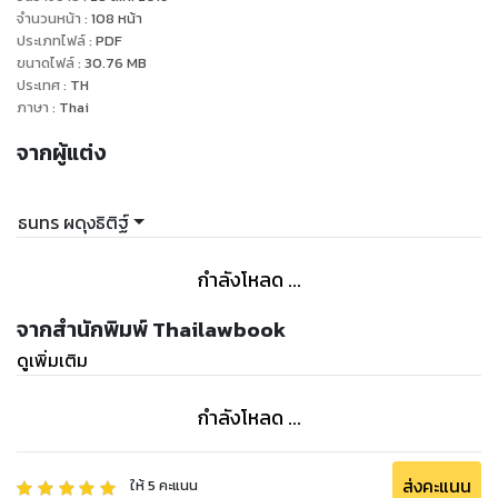
ดำรงชีวิตได้อย่างมีคุณภาพ และคุ้มครองป้องกันมิให้บุคคลดัง
จำนวนหน้า
:
108
หน้า
กล่าวถูกใช้ความรุนแรงหรือปฏิบัติอย่างไม่เป็นธรรม รวมตลอดทั้ง
ประเภทไฟล์
:
PDF
ขนาดไฟล์
:
30.76
MB
ให้การบำบัด ฟื้นฟูและเยียวยาผู้ถูกกระทำการดังกล่าว”
ประเทศ
:
TH
ในปัจจุบันมีกฎหมายที่บัญญัติเกี่ยวกับการคุ้มครองสิทธิของ “ผู้
ภาษา
:
Thai
หญิง” โดยตรงจำนวน 1 ฉบับ คือ พระราชบัญญัติคำนำหน้านาม
จากผู้แต่ง
หญิง พ.ศ. 2551 นอกจากนี้ยังมีข้อกฎหมายที่บัญญัติเกี่ยวกับการ
คุ้มครองสิทธิของ “ผู้หญิง และ สตรี” ไว้ในกฎหมายอื่นๆ อีกเป็น
จำนวนมากถึง 98 ฉบับ 225 มาตรา ผู้เขียนจึงได้ทำการรวบรวม
ธนทร ผดุงธิติฐ์
และทำการไฮไลท์ คำศัพท์/คำค้น ข้อกฎหมายสิทธิ “ผู้หญิง และ
สตรี” ไว้ในหนังสือเล่มนี้ เพื่อให้ผู้ที่สนใจได้ศึกษาเกี่ยวกับมาตรการ
กำลังโหลด ...
ทางกฎหมายดังกล่าวโดยสะดวก รวดเร็วต่อไป
จากสำนักพิมพ์ Thailawbook
ดูเพิ่มเติม
กำลังโหลด ...
ส่งคะแนน
ให้
5
คะแนน