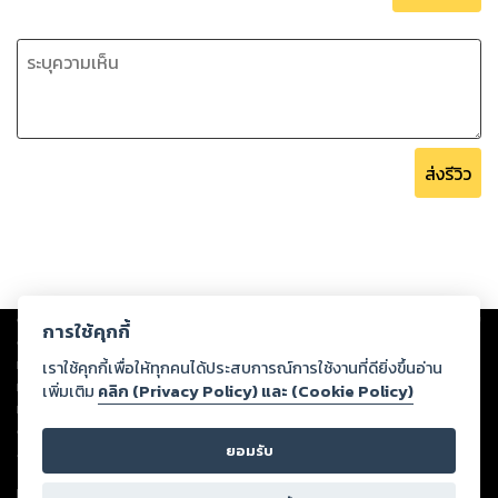
ส่งรีวิว
Copyright ©
2026
Storylog Co., Ltd. - สตอรี่ล็อกขอสงวนสิทธิ์ไม่รับผิดชอบ
การใช้คุกกี้
ต่อผลงานหรือเนื้อหาใดที่อัปโหลดผ่านเว็บไซต์และปรากฏว่าละเมิดสิทธิใน
ทรัพย์สินทางปัญญาของบุคคลอื่นหรือขัดต่อกฎหมายและศีลธรรม ดังนั้น ผู้อ่าน
เราใช้คุกกี้เพื่อให้ทุกคนได้ประสบการณ์การใช้งานที่ดียิ่งขึ้นอ่าน
ทุกท่านโปรดใช้วิจารณญาณในการกลั่นกรองด้วยตนเอง และหากท่านพบว่าส่วน
เพิ่มเติม
คลิก (Privacy Policy) และ (Cookie Policy)
หนึ่งส่วนใดขัดต่อกฎหมายและศีลธรรม กรุณาแจ้งมายังบริษัท เพื่อทีมงานจะได้
ดำเนินการในทันที ทั้งนี้ ทางสตอรี่ล็อกขอสงวนลิขสิทธิ์ตามพระราชบัญญัติ
ยอมรับ
ลิขสิทธิ์ พ.ศ. 2537 (ฉบับล่าสุด)
For support: member@ookbee.com