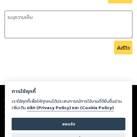
ส่งรีวิว
Copyright ©
2026
Storylog Co., Ltd. - สตอรี่ล็อกขอสงวนสิทธิ์ไม่รับผิดชอบ
การใช้คุกกี้
ต่อผลงานหรือเนื้อหาใดที่อัปโหลดผ่านเว็บไซต์และปรากฏว่าละเมิดสิทธิใน
ทรัพย์สินทางปัญญาของบุคคลอื่นหรือขัดต่อกฎหมายและศีลธรรม ดังนั้น ผู้อ่าน
เราใช้คุกกี้เพื่อให้ทุกคนได้ประสบการณ์การใช้งานที่ดียิ่งขึ้นอ่าน
ทุกท่านโปรดใช้วิจารณญาณในการกลั่นกรองด้วยตนเอง และหากท่านพบว่าส่วน
เพิ่มเติม
คลิก (Privacy Policy) และ (Cookie Policy)
หนึ่งส่วนใดขัดต่อกฎหมายและศีลธรรม กรุณาแจ้งมายังบริษัท เพื่อทีมงานจะได้
ดำเนินการในทันที ทั้งนี้ ทางสตอรี่ล็อกขอสงวนลิขสิทธิ์ตามพระราชบัญญัติ
ยอมรับ
ลิขสิทธิ์ พ.ศ. 2537 (ฉบับล่าสุด)
For support: member@ookbee.com