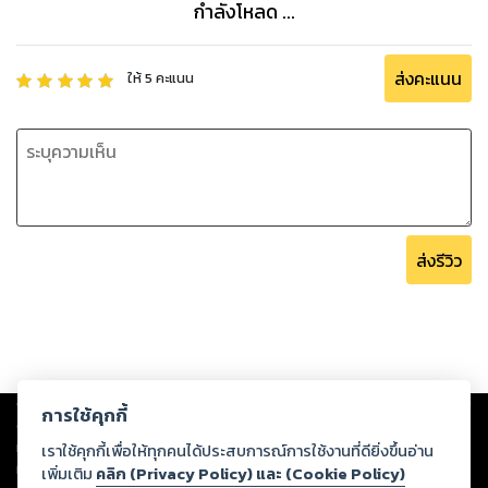
แบบทดสอบตามจุดประสงค์ / ตัวอย่างข้อสอบจริง พร้อมเฉลย
กำลังโหลด ...
ละเอียดทุกข้อ
สามารถใช้ศึกษาด้วยตนเอง
ส่งคะแนน
ให้
5
คะแนน
ส่งรีวิว
Copyright ©
2026
Storylog Co., Ltd. - สตอรี่ล็อกขอสงวนสิทธิ์ไม่รับผิดชอบ
การใช้คุกกี้
ต่อผลงานหรือเนื้อหาใดที่อัปโหลดผ่านเว็บไซต์และปรากฏว่าละเมิดสิทธิใน
ทรัพย์สินทางปัญญาของบุคคลอื่นหรือขัดต่อกฎหมายและศีลธรรม ดังนั้น ผู้อ่าน
เราใช้คุกกี้เพื่อให้ทุกคนได้ประสบการณ์การใช้งานที่ดียิ่งขึ้นอ่าน
ทุกท่านโปรดใช้วิจารณญาณในการกลั่นกรองด้วยตนเอง และหากท่านพบว่าส่วน
เพิ่มเติม
คลิก (Privacy Policy) และ (Cookie Policy)