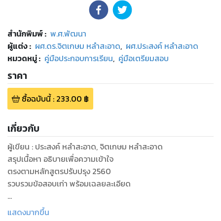
สำนักพิมพ์
:
พ.ศ.พัฒนา
ผู้แต่ง :
ผศ.ดร.จิตเกษม หลำสะอาด
,
ผศ.ประสงค์ หลำสะอาด
หมวดหมู่
:
คู่มือประกอบการเรียน
,
คู่มือเตรียมสอบ
ราคา
ซื้อฉบับนี้
:
233.00
฿
เกี่ยวกับ
ผู้เขียน : ประสงค์ หลำสะอาด, จิตเกษม หลำสะอาด
สรุปเนื้อหา อธิบายเพื่อความเข้าใจ
ตรงตามหลักสูตรปรับปรุง 2560
รวบรวมข้อสอบเก่า พร้อมเฉลยละเอียด
คู่มือรายวิชา เพิ่มเติม กลุ่มสาระการเรียนรู้วิทยาศาสตร์ ชีววิทยา
แสดงมากขึ้น
ม. 5 เล่ม 4 (344 หน้า) ตามหลักสูตรแกนกลางการศึกษาขั้นพื้น