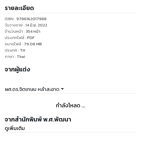
รายละเอียด
ฐาน พ.ศ.2551 ฉบับปรับปรุง 2560
ISBN :
9786162017988
ทบทวนเนื้อหาแบบละเอียดสมบูรณ์ทุกแง่มุม เพื่อเตรียมพร้อม
วันวางขาย
:
14 มิ.ย. 2022
สอบเข้ามหาวิทยาลัยได้ทุกระบบ และทดลองทำข้อสอบจริง /
จำนวนหน้า
:
354
หน้า
ประเภทไฟล์
:
PDF
ข้อสอบแยกตามจุดประสงค์การเรียนรู้ ครบทุกบท เรียบเรียงโดย
ขนาดไฟล์
:
79.08
MB
อาจารย์ผู้เชี่ยวชาญวิชาชีววิทยาโดยเฉพาะ
ประเทศ
:
TH
ภาษา
:
Thai
เนื้อหาประกอบด้วยเรื่อง:
จากผู้แต่ง
13. ระบบย่อยอาหาร
14. ระบบหายใจ
ผศ.ดร.จิตเกษม หลำสะอาด
15. ระบบหมุนเวียนเลือดและระบบน้ำเหลือง
16. ระบบภูมิคุ้มกัน
กำลังโหลด ...
17. ระบบขับถ่าย
จากสำนักพิมพ์ พ.ศ.พัฒนา
สรุปเนื้อหาอ่านง่าย ภาพประกอบเยอะเพื่อเสริมความเข้าใจ
ดูเพิ่มเติม
ใช้ติวสอบปลายภาค สอบเข้ามหาวิทยาลัย และสอบตรงได้ทุกระบบ