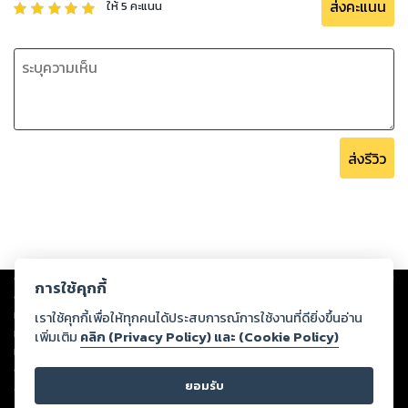
หนังสือเล่มนี้ เขียนขึ้นจากการเก็บรวบรวมข้อมูลเกี่ยวกับการนวด
ส่งคะแนน
ให้
5
คะแนน
กดจุดสะท้อนเพื่อบำบัดโรค และจากประสบการณ์จริงในการนวด
กดจุด เพื่อบำบัดโรคของฉัน คนใกล้ตัวฉัน ซึ่งหากเป็นโรคหรือ
อาการ ไม่รุนแรง เช่น ปวดหัว วิงเวียน เป็นลม ไข้หวัด ผลการ
บำบัดนั้น ถือว่า ได้ผลดีมาก
คุณจะได้อะไร จาก หนังสือเล่มนี้ ?
1) คุณจะได้รับรู้ความลับของศาสตร์และศิลป์แห่งการนวดกดจุด
ส่งรีวิว
เพื่อการบำบัดโรค The Art of Reflexology.
2) คุณจะได้รับโอกาสอันสุดแสนจะพิเศษ ที่จะได้ทดลองใช้วิธีการ
บำบัดโรคด้วยวิถีทางแห่งธรรมชาติ ที่ผู้คนอีกจำนวนมากมาย ไม่
เคยได้รับรู้
Wish you good luck.
Mr.Surajak Sanubol
Copyright ©
2026
Storylog Co., Ltd. - สตอรี่ล็อกขอสงวนสิทธิ์ไม่รับผิดชอบ
การใช้คุกกี้
ต่อผลงานหรือเนื้อหาใดที่อัปโหลดผ่านเว็บไซต์และปรากฏว่าละเมิดสิทธิใน
ทรัพย์สินทางปัญญาของบุคคลอื่นหรือขัดต่อกฎหมายและศีลธรรม ดังนั้น ผู้อ่าน
เราใช้คุกกี้เพื่อให้ทุกคนได้ประสบการณ์การใช้งานที่ดียิ่งขึ้นอ่าน
ทุกท่านโปรดใช้วิจารณญาณในการกลั่นกรองด้วยตนเอง และหากท่านพบว่าส่วน
เพิ่มเติม
คลิก (Privacy Policy) และ (Cookie Policy)
หนึ่งส่วนใดขัดต่อกฎหมายและศีลธรรม กรุณาแจ้งมายังบริษัท เพื่อทีมงานจะได้
ดำเนินการในทันที ทั้งนี้ ทางสตอรี่ล็อกขอสงวนลิขสิทธิ์ตามพระราชบัญญัติ
ยอมรับ
ลิขสิทธิ์ พ.ศ. 2537 (ฉบับล่าสุด)