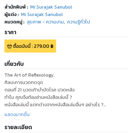
สำนักพิมพ์
:
Mr.Surajak Sanubol
ผู้แต่ง :
Mr.Surajak Sanubol
หมวดหมู่
:
สุขภาพ - ความงาม
,
ความรู้ทั่วไป
ราคา
ซื้อฉบับนี้
:
279.00
฿
เกี่ยวกับ
The Art of Reflexology.
ศิลปะการนวดกดจุด
ตอนที่ 21 นวดเท้าบำบัดโรค ปวดหลัง
ทำไม คุณจึงต้องอ่านหนังสือเล่มนี้ ?
หนังสือเล่มนี้ แตกต่างจากหนังสือเล่มอื่นๆ อย่างไร ?
คุณจะได้อะไร จากหนังสือเล่มนี้ ?
แสดงมากขึ้น
หากคุณกำลังมีอาการของโรคที่ว่านี้ และคุณกำลังค้นหาวิธีการ
รายละเอียด
บำบัดโรคด้วยรูปแบบ วิถีแห่งธรรมชาติ บำบัด