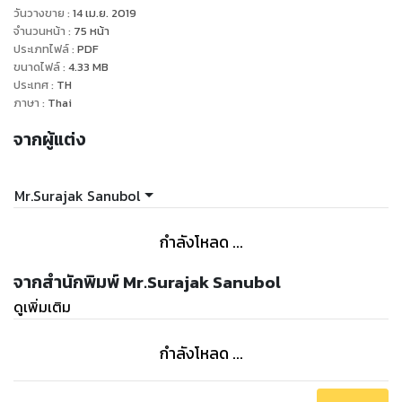
คุณเคยได้รับการบำบัดรักษาด้วยยาแผนปัจจุบันแล้ว แต่อาการไม่
วันวางขาย
:
14 เม.ย. 2019
ดีขึ้น
จำนวนหน้า
:
75
หน้า
คุณไม่ต้องการ ใช้ยา กินยา ฉีดยา ฯ คุณยังคงเฝ้ามองหา วิธีการ
ประเภทไฟล์
:
PDF
ขนาดไฟล์
:
4.33
MB
ใหม่ๆ เพื่อทำการบำบัดรักษา แต่วิธีไหน ? จะเป็นวิธีที่ สะดวก สบาย
ประเทศ
:
TH
เรียบง่าย ปลอดภัย และไม่มีสารพิษตกค้าง หนังสือเล่มนี้ เปรียบ
ภาษา
:
Thai
เสมือนตะเกียงแสงไฟดวงเล็กๆ ที่จะคอยส่องสว่างนำทางให้คุณได้
จากผู้แต่ง
ออกจาก ถ้ำที่มืดมิด
หนังสือเล่มนี้ จะทำให้คุณได้รู้จักกับความมหัศจรรย์ของ อวัยวะ
ภายในร่างกายของคุณ อย่างลึกซึ้ง
Mr.Surajak Sanubol
หนังสือเล่มนี้ จะบอกให้คุณได้รู้ว่า วิทยาศาสตร์ และ ศิลปะ สามารถ
ผสม กลมกลืน รวมกันได้อย่างลงตัว
กำลังโหลด ...
แต่ อย่าเพิ่งรีบเชื่อในสิ่งที่ฉันเขียน เพราะทุกสิ่งอาจจะไม่เป็นไปตาม
ที่ฉันเขียนหรือตามที่คุณคาดหวัง
จากสำนักพิมพ์ Mr.Surajak Sanubol
ฉัน ไม่สามารถรับประกัน ได้ว่า ความรู้ในการนวดกดจุดเพื่อบำบัด
ดูเพิ่มเติม
โรคของฉัน จะก่อให้เกิดผลลัพธ์ในการบำบัดที่มีประสิทธิภาพ
สำหรับคุณ เพราะยังมีปัจจัยหลายอย่างที่เกี่ยวข้อง เช่น
กำลังโหลด ...
พฤติกรรมการใช้ชีวิต การกินอยู่หลับนอน ออกกำลังกายฯ
หนังสือเล่มนี้ แตกต่างจากหนังสือทั่วไป อย่างไร ?