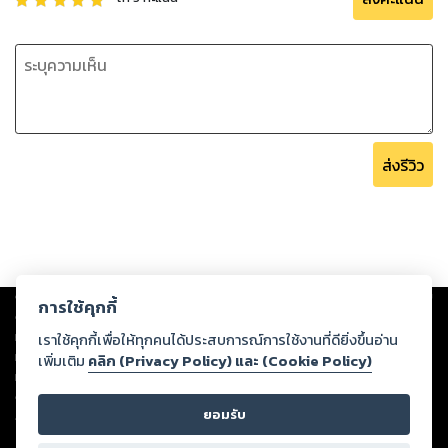
ส่งรีวิว
Copyright ©
2026
Storylog Co., Ltd. - สตอรี่ล็อกขอสงวนสิทธิ์ไม่รับผิดชอบ
การใช้คุกกี้
ต่อผลงานหรือเนื้อหาใดที่อัปโหลดผ่านเว็บไซต์และปรากฏว่าละเมิดสิทธิใน
ทรัพย์สินทางปัญญาของบุคคลอื่นหรือขัดต่อกฎหมายและศีลธรรม ดังนั้น ผู้อ่าน
เราใช้คุกกี้เพื่อให้ทุกคนได้ประสบการณ์การใช้งานที่ดียิ่งขึ้นอ่าน
ทุกท่านโปรดใช้วิจารณญาณในการกลั่นกรองด้วยตนเอง และหากท่านพบว่าส่วน
เพิ่มเติม
คลิก (Privacy Policy) และ (Cookie Policy)
หนึ่งส่วนใดขัดต่อกฎหมายและศีลธรรม กรุณาแจ้งมายังบริษัท เพื่อทีมงานจะได้
ดำเนินการในทันที ทั้งนี้ ทางสตอรี่ล็อกขอสงวนลิขสิทธิ์ตามพระราชบัญญัติ
ยอมรับ
ลิขสิทธิ์ พ.ศ. 2537 (ฉบับล่าสุด)