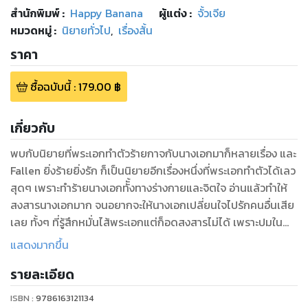
สำนักพิมพ์
:
Happy Banana
ผู้แต่ง :
จั้วเจีย
หมวดหมู่
:
นิยายทั่วไป
,
เรื่องสั้น
ราคา
ซื้อฉบับนี้
:
179.00
฿
เกี่ยวกับ
พบกับนิยายที่พระเอกทำตัวร้ายกาจกับนางเอกมาก็หลายเรื่อง และ
Fallen ยิ่งร้ายยิ่งรัก ก็เป็นนิยายอีกเรื่องหนึ่งที่พระเอกทำตัวได้เลว
สุดๆ เพราะทำร้ายนางเอกทัั้งทางร่างกายและจิตใจ อ่านแล้วทำให้
สงสารนางเอกมาก จนอยากจะให้นางเอกเปลี่ยนใจไปรักคนอื่นเสีย
เลย ทั้งๆ ที่รู้สึกหมั่นไส้พระเอกแต่ก็อดสงสารไม่ได้ เพราะปมใน
อดีตทำให้เขาเป็นคนที่ร้ายกาจได้ขนาดนี้ มาร่วมลุ้นกันดีกว่าค่ะ ว่า
แสดงมากขึ้น
บทสรุปของผู้ชายร้ายกาจคนนี้จะเป็นอย่างไร
รายละเอียด
ISBN :
9786163121134