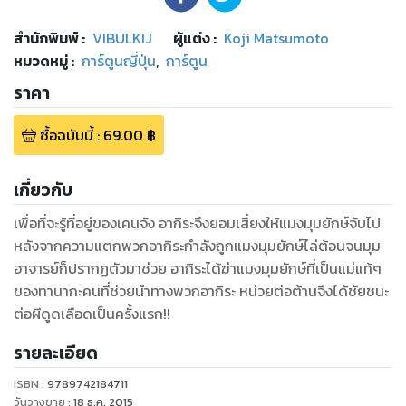
สำนักพิมพ์
:
VIBULKIJ
ผู้แต่ง :
Koji Matsumoto
หมวดหมู่
:
การ์ตูนญี่ปุ่น
,
การ์ตูน
ราคา
ซื้อฉบับนี้
:
69.00
฿
เกี่ยวกับ
เพื่อที่จะรู้ที่อยู่ของเคนจัง อากิระจึงยอมเสี่ยงให้แมงมุมยักษ์จับไป
หลังจากความแตกพวกอากิระกำลังถูกแมงมุมยักษ์ไล่ต้อนจนมุม
อาจารย์ก็ปรากฏตัวมาช่วย อากิระได้ฆ่าแมงมุมยักษ์ที่เป็นแม่แท้ๆ
ของทานากะคนที่ช่วยนำทางพวกอากิระ หน่วยต่อต้านจึงได้ชัยชนะ
ต่อผีดูดเลือดเป็นครั้งแรก!!
รายละเอียด
ISBN :
9789742184711
วันวางขาย
:
18 ธ.ค. 2015