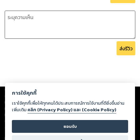
ส่งรีวิว
Copyright ©
2026
Storylog Co., Ltd. - สตอรี่ล็อกขอสงวนสิทธิ์ไม่รับผิดชอบ
การใช้คุกกี้
ต่อผลงานหรือเนื้อหาใดที่อัปโหลดผ่านเว็บไซต์และปรากฏว่าละเมิดสิทธิใน
ทรัพย์สินทางปัญญาของบุคคลอื่นหรือขัดต่อกฎหมายและศีลธรรม ดังนั้น ผู้อ่าน
เราใช้คุกกี้เพื่อให้ทุกคนได้ประสบการณ์การใช้งานที่ดียิ่งขึ้นอ่าน
ทุกท่านโปรดใช้วิจารณญาณในการกลั่นกรองด้วยตนเอง และหากท่านพบว่าส่วน
เพิ่มเติม
คลิก (Privacy Policy) และ (Cookie Policy)
หนึ่งส่วนใดขัดต่อกฎหมายและศีลธรรม กรุณาแจ้งมายังบริษัท เพื่อทีมงานจะได้
ดำเนินการในทันที ทั้งนี้ ทางสตอรี่ล็อกขอสงวนลิขสิทธิ์ตามพระราชบัญญัติ
ยอมรับ
ลิขสิทธิ์ พ.ศ. 2537 (ฉบับล่าสุด)
For support: member@ookbee.com