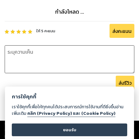
กำลังโหลด ...
ส่งคะแนน
ให้
5
คะแนน
ส่งรีวิว
การใช้คุกกี้
เราใช้คุกกี้เพื่อให้ทุกคนได้ประสบการณ์การใช้งานที่ดียิ่งขึ้นอ่าน
เพิ่มเติม
คลิก (Privacy Policy) และ (Cookie Policy)
Copyright ©
2026
Storylog Co., Ltd. - สตอรี่ล็อกขอสงวนสิทธิ์ไม่รับผิดชอบ
ต่อผลงานหรือเนื้อหาใดที่อัปโหลดผ่านเว็บไซต์และปรากฏว่าละเมิดสิทธิใน
ยอมรับ
ทรัพย์สินทางปัญญาของบุคคลอื่นหรือขัดต่อกฎหมายและศีลธรรม ดังนั้น ผู้อ่าน