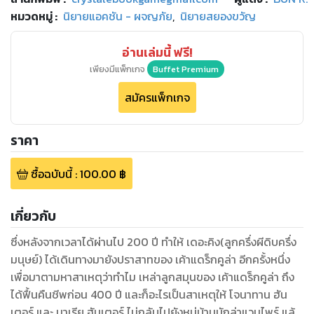
หมวดหมู่
:
นิยายแอคชัน - ผจญภัย
,
นิยายสยองขวัญ
อ่านเล่มนี้ ฟรี!
เพียงมีแพ็กเกจ
Buffet Premium
สมัครแพ็กเกจ
ราคา
ซื้อฉบับนี้
:
100.00
฿
เกี่ยวกับ
ซึ่งหลังจากเวลาได้ผ่านไป 200 ปี ทำให้ เดอะคิง(ลูกครึ่งผีดิบครึ่ง
มนุษย์) ได้เดินทางมายังปราสาทของ เค้าแดร็กคูล่า อีกครั้งหนึ่ง
เพื่อมาตามหาสาเหตุว่าทำไม เหล่าลูกสมุนของ เค้าแดร็กคูล่า ถึง
ได้ฟื้นคืนชีพก่อน 400 ปี และก็อะไรเป็นสาเหตุให้ โจนาทาน ฮัน
เตอร์ และ มาเรีย ฮันเตอร์ ไม่กลับไปยังหมู่บ้านนักล่าแวมไพร์ แล้ว