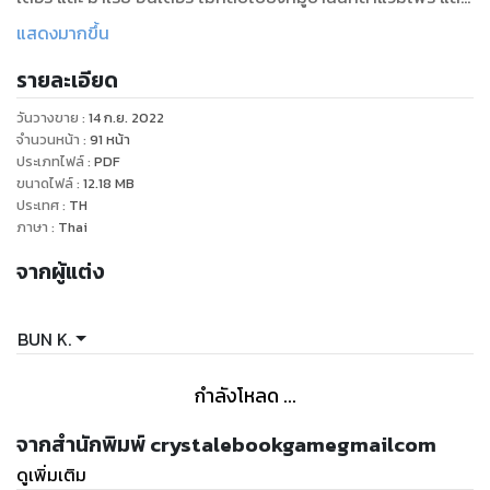
ใครหล่ะ เป็นผู้อยู่เบื้องหลัง ของการฟื้นคืนชีพ ของลูกสมุนของ
แสดงมากขึ้น
เค้าแดร็กคูล่า ขึ้นมาอีกครั้งหนึ่ง
รายละเอียด
วันวางขาย
:
14 ก.ย. 2022
จำนวนหน้า
:
91
หน้า
ประเภทไฟล์
:
PDF
ขนาดไฟล์
:
12.18
MB
ประเทศ
:
TH
ภาษา
:
Thai
จากผู้แต่ง
BUN K.
กำลังโหลด ...
จากสำนักพิมพ์ crystalebookgamegmailcom
ดูเพิ่มเติม