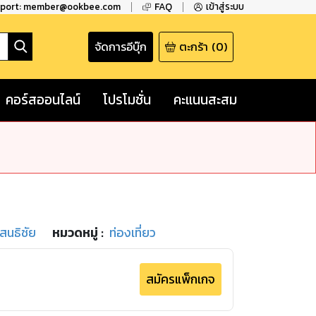
pport: member@ookbee.com
FAQ
เข้าสู่ระบบ
จัดการอีบุ๊ก
ตะกร้า
(
0
)
คอร์สออนไลน์
โปรโมชั่น
คะแนนสะสม
สนธิชัย
หมวดหมู่
:
ท่องเที่ยว
สมัครแพ็กเกจ