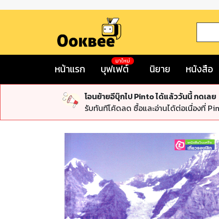
มาใหม่
หน้าแรก
บุฟเฟต์
นิยาย
หนังสือ
โอนย้ายอีบุ๊กไป Pinto ได้แล้ววันนี้ กดเลย
รับทันทีโค้ดลด ซื้อและอ่านได้ต่อเนื่องที่ Pi