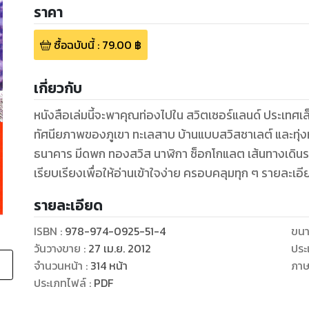
ราคา
ซื้อฉบับนี้
:
79.00
฿
เกี่ยวกับ
หนังสือเล่มนี้จะพาคุณท่องไปใน สวิตเซอร์แลนด์ ประเทศเล็ก
ทัศนียภาพของภูเขา ทะเลสาบ บ้านแบบสวิสชาเลต์ และทุ่งหญ
ธนาคาร มีดพก ทองสวิส นาฬิกา ช็อกโกแลต เส้นทางเดินรถไฟ
เรียบเรียงเพื่อให้อ่านเข้าใจง่าย ครอบคลุมทุก ๆ รายละเ
รายละเอียด
ISBN :
978-974-0925-51-4
ขนา
วันวางขาย
:
27 เม.ย. 2012
ประ
จำนวนหน้า
:
314
หน้า
ภา
ประเภทไฟล์
:
PDF