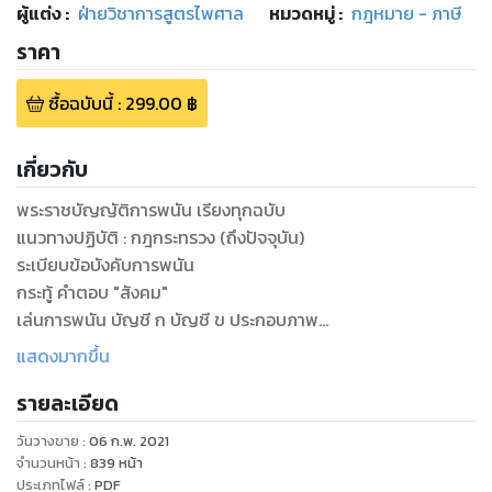
ผู้แต่ง :
ฝ่ายวิชาการสูตรไพศาล
หมวดหมู่
:
กฎหมาย - ภาษี
ราคา
ซื้อฉบับนี้
:
299.00
฿
เกี่ยวกับ
พระราชบัญญัติการพนัน เรียงทุกฉบับ
แนวทางปฏิบัติ : กฎกระทรวง (ถึงปัจจุบัน)
ระเบียบข้อบังคับการพนัน
กระทู้ คำตอบ "สังคม"
เล่นการพนัน บัญชี ก บัญชี ข ประกอบภาพ
คำพิพากษาฎีกา คดีการพนัน
แสดงมากขึ้น
ผลการศึกษา เปิดกาสิโนในไทย
รายละเอียด
ตัวอย่างสำนวนการสอบสวน
วันวางขาย
:
06 ก.พ. 2021
จำนวนหน้า
:
839
หน้า
ประเภทไฟล์
:
PDF