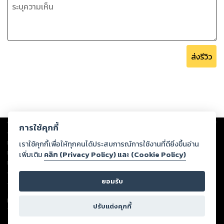
ส่งรีวิว
Copyright ©
2026
Storylog Co., Ltd. - สตอรี่ล็อกขอสงวนสิทธิ์ไม่รับผิดชอบ
การใช้คุกกี้
ต่อผลงานหรือเนื้อหาใดที่อัปโหลดผ่านเว็บไซต์และปรากฏว่าละเมิดสิทธิใน
ทรัพย์สินทางปัญญาของบุคคลอื่นหรือขัดต่อกฎหมายและศีลธรรม ดังนั้น ผู้อ่าน
เราใช้คุกกี้เพื่อให้ทุกคนได้ประสบการณ์การใช้งานที่ดียิ่งขึ้นอ่าน
ทุกท่านโปรดใช้วิจารณญาณในการกลั่นกรองด้วยตนเอง และหากท่านพบว่าส่วน
เพิ่มเติม
คลิก (Privacy Policy) และ (Cookie Policy)
หนึ่งส่วนใดขัดต่อกฎหมายและศีลธรรม กรุณาแจ้งมายังบริษัท เพื่อทีมงานจะได้
ดำเนินการในทันที ทั้งนี้ ทางสตอรี่ล็อกขอสงวนลิขสิทธิ์ตามพระราชบัญญัติ
ยอมรับ
ลิขสิทธิ์ พ.ศ. 2537 (ฉบับล่าสุด)
For support: member@ookbee.com
ปรับแต่งคุกกี้
Version
1.3.17