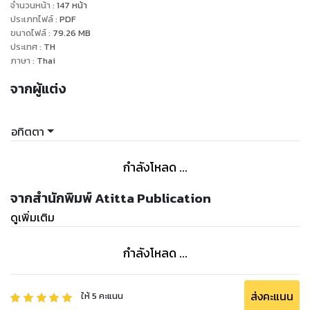
ทรงคุณค่า ปราสาทยุคกลางโดดเด่นบนเนินเขา ความลึกลับของ
จำนวนหน้า
:
147
หน้า
ประเภทไฟล์
:
PDF
ทะเลสาบที่ปกคลุมด้วยสายหมอกจาง ๆ แดดอุ่น ๆ และสายลม
ขนาดไฟล์
:
79.26
MB
รวยระริน ให้ใจได้พักผ่อน นอกจากนี้สก็อตแลนด์ยังมีแหล่งท่อง
ประเทศ
:
TH
เที่ยวสมัยใหม่ กิจกรรมการท่องเที่ยว แบบผจญภัย เทศกาล
ภาษา
:
Thai
ครื้นเครง หรือเลือกดื่มด่ำกับสก็อตวิสกี้ชั้นดี สิ่งเหล่านี้บอกเล่าวิถี
จากผู้แต่ง
แห่งประเทศเล็ก ๆ แห่งนี้ และยิ่งเพิ่มบรรยากาศแสนโรแมนติก
ให้การไปเยือนสก็อตแลนด์ นั้นยิ่งลึกซึ้งและประทับอยู่ในความทรง
จำมากยิ่งขึ้น
อทิตตา
กำลังโหลด ...
จากสำนักพิมพ์ Atitta Publication
ดูเพิ่มเติม
กำลังโหลด ...
ส่งคะแนน
ให้
5
คะแนน