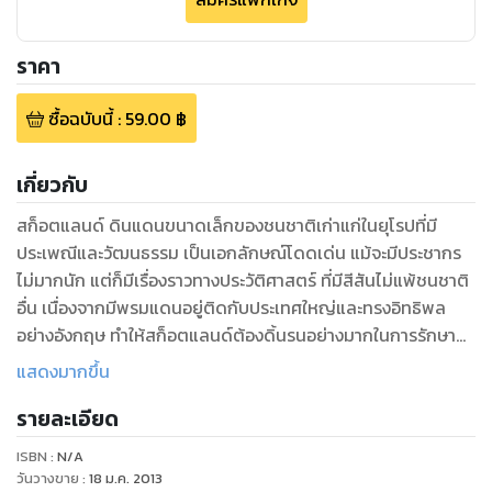
ราคา
ซื้อฉบับนี้
:
59.00
฿
เกี่ยวกับ
สก็อตแลนด์ ดินแดนขนาดเล็กของชนชาติเก่าแก่ในยุโรปที่มี
ประเพณีและวัฒนธรรม เป็นเอกลักษณ์โดดเด่น แม้จะมีประชากร
ไม่มากนัก แต่ก็มีเรื่องราวทางประวัติศาสตร์ ที่มีสีสันไม่แพ้ชนชาติ
อื่น เนื่องจากมีพรมแดนอยู่ติดกับประเทศใหญ่และทรงอิทธิพล
อย่างอังกฤษ ทำให้สก็อตแลนด์ต้องดิ้นรนอย่างมากในการรักษา
วัฒนธรรมและประเพณี ของตนเอาไว้ เรารู้จักสก็อตแลนด์ในภาพ
แสดงมากขึ้น
คำนึงถึงปี่สก็อต ผู้ชายนุ่งกระโปรงลายสก็อต สก็อตวิสกี้ ฯลฯ แต่
รายละเอียด
ในความจริงแล้ว ดินแดนแห่งนี้ยังคงมีอะไรให้ค้นหาอีกมากมาย ไม่
ว่าจะเป็นธรรมชาติที่อุดมสมบูรณ์ พื้นป่ากว้างใหญ่ไพศาล ไฮ
ISBN :
N/A
แลนด์ ดินแดนแห่งที่ราบสูง แหล่งท่องเที่ยวทางประวัติศาสตร์ที่
วันวางขาย
:
18 ม.ค. 2013