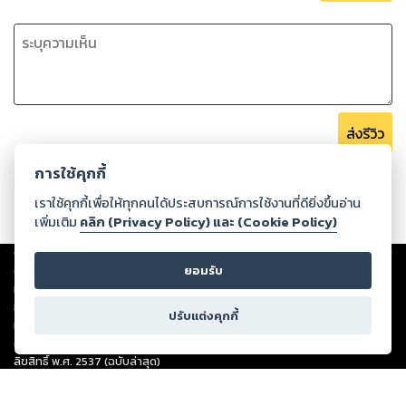
ส่งรีวิว
การใช้คุกกี้
เราใช้คุกกี้เพื่อให้ทุกคนได้ประสบการณ์การใช้งานที่ดียิ่งขึ้นอ่าน
เพิ่มเติม
คลิก (Privacy Policy) และ (Cookie Policy)
Copyright ©
2026
Storylog Co., Ltd. - สตอรี่ล็อกขอสงวนสิทธิ์ไม่รับผิดชอบ
ต่อผลงานหรือเนื้อหาใดที่อัปโหลดผ่านเว็บไซต์และปรากฏว่าละเมิดสิทธิใน
ยอมรับ
ทรัพย์สินทางปัญญาของบุคคลอื่นหรือขัดต่อกฎหมายและศีลธรรม ดังนั้น ผู้อ่าน
ทุกท่านโปรดใช้วิจารณญาณในการกลั่นกรองด้วยตนเอง และหากท่านพบว่าส่วน
ปรับแต่งคุกกี้
หนึ่งส่วนใดขัดต่อกฎหมายและศีลธรรม กรุณาแจ้งมายังบริษัท เพื่อทีมงานจะได้
ดำเนินการในทันที ทั้งนี้ ทางสตอรี่ล็อกขอสงวนลิขสิทธิ์ตามพระราชบัญญัติ
ลิขสิทธิ์ พ.ศ. 2537 (ฉบับล่าสุด)
For support: member@ookbee.com