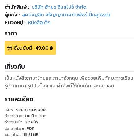
สำนักพิมพ์
:
บริษัท อักษร อินสไปร์ จำกัด
ผู้แต่ง :
สคราญจิต ศรัญญามาศ/ณพัชร์ ปิ่นสุวรรณ
หมวดหมู่
:
หนังสือเด็ก
ราคา
ซื้อฉบับนี้
:
49.00
฿
เกี่ยวกับ
เป็นหนังสือภาษาไทยและภาษาอังกฤษ เพื่อช่วยเพิ่มทักษะการเรียน
รู้ด้านภาษา รูปประโยค และคำศัพท์ให้กับเด็กและเยาวชน
รายละเอียด
ISBN :
9789744390912
วันวางขาย
:
08 มิ.ย. 2015
จำนวนหน้า
:
27
หน้า
ประเภทไฟล์
:
PDF
ขนาดไฟล์
:
16.61
MB